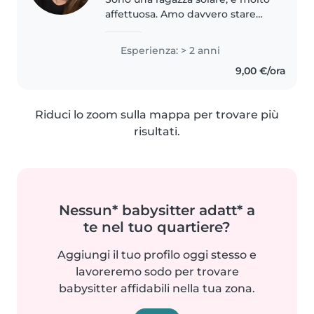
affettuosa. Amo davvero stare
con i bambini e creare con loro
un bel rapporto di fiducia. Mi
Esperienza: > 2 anni
piace giocare con loro, aiutarli
9,00 €/ora
nelle attività quotidiane..
Riduci lo zoom sulla mappa per trovare più
risultati.
Nessun* babysitter adatt* a
te nel tuo quartiere?
Aggiungi il tuo profilo oggi stesso e
lavoreremo sodo per trovare
babysitter affidabili nella tua zona.