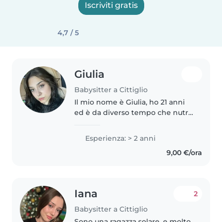
Iscriviti gratis
4,7 / 5
Giulia
Babysitter a Cittiglio
Il mio nome è Giulia, ho 21 anni
ed è da diverso tempo che nutro
una forte propensione nei
confronti della cura dei bambini.
Esperienza: > 2 anni
Ho sempre amato le attività
9,00 €/ora
creative e stimolanti, so
cucinare..
Iana
2
Babysitter a Cittiglio
Sono una ragazza solare, e molto