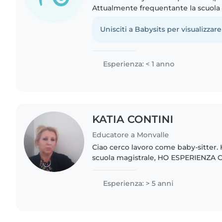
Attualmente frequentante la scuola 
esperienza con bambini in età presc
disegnare, leggere e giocare..
Unisciti a Babysits per visualizzare
Esperienza: < 1 anno
KATIA CONTINI
Educatore a Monvalle
Ciao cerco lavoro come baby-sitter.
scuola magistrale, HO ESPERIENZA 
ANNI, NON FUMATRICE, AUTOMUNITA 
amante dei bimbi. Ho frequentato..
Esperienza: > 5 anni