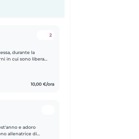
2
essa, durante la
ni in cui sono libera
nde dal tirocinio e
10,00 €/ora
est'anno e adoro
no allenatrice di