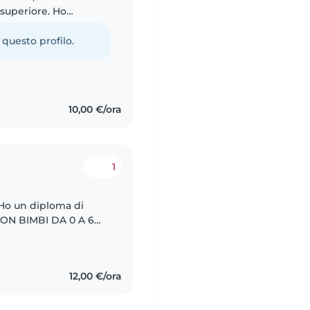
superiore. Ho
olare e mi piace
 questo profilo.
10,00 €/ora
1
 Ho un diploma di
CON BIMBI DA 0 A 6
Libera da subito
12,00 €/ora