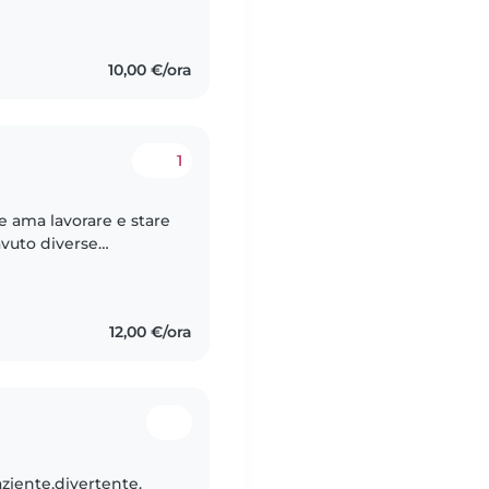
iempiono il cuore.
10,00 €/ora
1
e ama lavorare e stare
avuto diverse
rità come animatrice
12,00 €/ora
ziente,divertente.