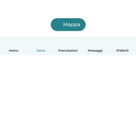
Mappa
Home
Cerca
Prenotazioni
Messaggi
Preferiti
Italiano
Come funziona
Aiuto
Termini e privacy
Prezzi
Dati aziendali
Babysits per le aziende
Standard della community