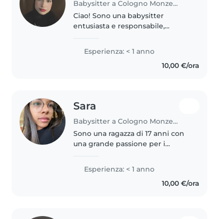
Babysitter a Cologno Monzese
Ciao! Sono una babysitter
entusiasta e responsabile,
perfetta per prendermi cura dei
tuoi bambini. Parlo italiano,
Esperienza: < 1 anno
francese, inglese e arabo, il che
10,00 €/ora
mi permette di comunicare
facilmente..
Sara
Babysitter a Cologno Monzese
Sono una ragazza di 17 anni con
una grande passione per i
bambini. Parlo fluentemente
francese, inglese e italiano, il che
Esperienza: < 1 anno
mi rende un'ottima candidata
10,00 €/ora
per famiglie multilingue.
Nonostante..