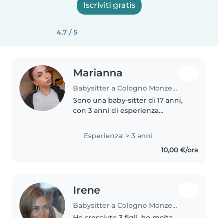
Iscriviti gratis
4,7 / 5
Marianna
Babysitter a Cologno Monzese
Sono una baby-sitter di 17 anni,
con 3 anni di esperienza
nell'accudire bambini in età
prescolare e di età prescolare.
Esperienza: > 3 anni
Parlo fluentemente 4 lingue:
10,00 €/ora
francese, inglese, italiano e
spagnolo...
Irene
Babysitter a Cologno Monzese
Ho cresciuto 3 figli, ho molta