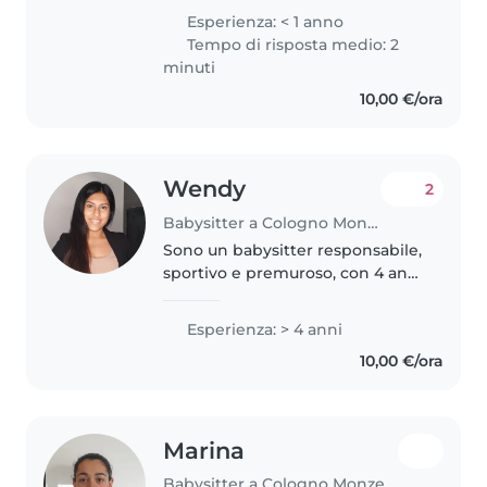
formazione a Milano. Sono
Esperienza: < 1 anno
educatrice di asilo nido da più di
Tempo di risposta medio: 2
due anni, mi piace stare con
minuti
loro..
10,00 €/ora
Wendy
2
Babysitter a Cologno Monzese
Sono un babysitter responsabile,
sportivo e premuroso, con 4 anni
di esperienza nella cura di
bambini di diverse età, dai
Esperienza: > 4 anni
neonati ai bambini delle
10,00 €/ora
elementari. Parlo italiano e
spagnolo...
Marina
Babysitter a Cologno Monzese