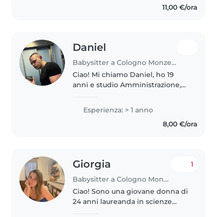
11,00 €/ora
agio con gli animali domestici,..
Daniel
Babysitter a Cologno Monzese
Ciao! Mi chiamo Daniel, ho 19
anni e studio Amministrazione,
Finanza e Marketing. Sono una
persona responsabile, affidabile
Esperienza: > 1 anno
e paziente, qualità che ritengo
8,00 €/ora
fondamentali quando si lavora..
Giorgia
1
Babysitter a Cologno Monzese
Ciao! Sono una giovane donna di
24 anni laureanda in scienze
dell'educazione e della