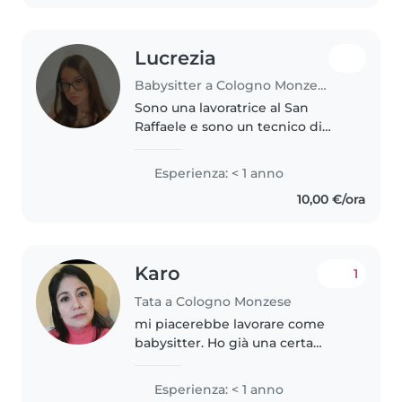
che..
Lucrezia
Babysitter a Cologno Monzese
Sono una lavoratrice al San
Raffaele e sono un tecnico di
laboratorio biomedico. Mi
piacciono molto i bambini sin da
Esperienza: < 1 anno
piccola e nel tempo libero,
10,00 €/ora
quando non lavoro ovvero dalle
17 in..
Karo
1
Tata a Cologno Monzese
mi piacerebbe lavorare come
babysitter. Ho già una certa
esperienza da creativa,
divertente ed energica, e oltre a
Esperienza: < 1 anno
fare da babysitter mi sento a mio