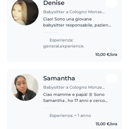
Denise
Babysitter a Cologno Monzese
Ciao! Sono una giovane
babysitter responsabile, paziente
e creativa, pronta a prendermi
cura dei tuoi bambini. Ho
Esperienza:
esperienza con bambini di tutte
general.experience.
le età e mi piace leggere, fare
10,00 €/ora
lavoretti..
Samantha
Babysitter a Cologno Monzese
Ciao mamme e papà! 🌼 Sono
Samantha , ho 17 anni e cerco
famiglie a Milano e provincia per
fare la tata/baby sitter
Esperienza: < 1 anno
quest'estate. Adoro stare con i
15,00 €/ora
bambini: per me è importante