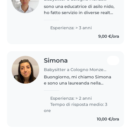
sono una educatrice di asilo nido,
ho fatto servizio in diverse realtà:
dalla comunità per mamma-
bambino ai centri accoglienza
Esperienza: > 3 anni
per profughi grazie alla mia
9,00 €/ora
esperienza scout. Mi piace..
Simona
Babysitter a Cologno Monzese
Buongiorno, mi chiamo Simona
e sono una laureanda nella
facoltà di Scienze
dell’educazione e della
Esperienza: > 2 anni
formazione. Al momento sto
Tempo di risposta medio: 3
svolgendo attività di tirocinio
ore
come educatrice presso..
10,00 €/ora