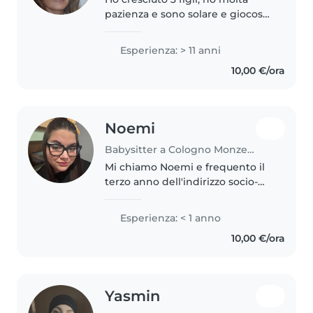
pazienza e sono solare e giocosa.
Mi piace la natura gli sports
all'aria aperta adoro cucinare e
Esperienza: > 11 anni
coinvolgere i bambini a mettere
10,00 €/ora
le mani in pasta. Mi..
Noemi
Babysitter a Cologno Monzese
Mi chiamo Noemi e frequento il
terzo anno dell'indirizzo socio-
sanitario. Durante il mio percorso
ho studiato lo sviluppo del
Esperienza: < 1 anno
bambino e le sue esigenze nelle
10,00 €/ora
diverse fasi della crescita...
Yasmin