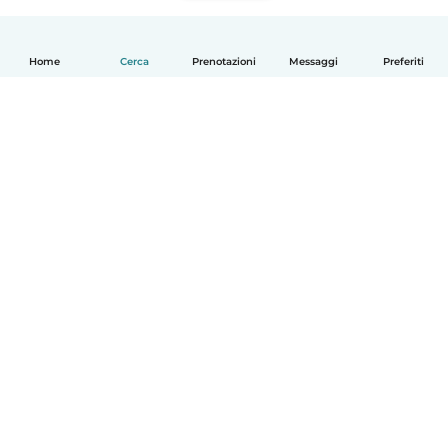
Home
Cerca
Prenotazioni
Messaggi
Preferiti
Italiano
Come funziona
Aiuto
Termini e privacy
Prezzi
Dati aziendali
Babysits per le aziende
Standard della community
© Babysits B.V.