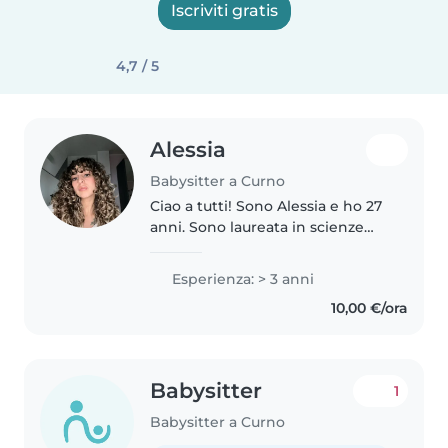
Iscriviti gratis
4,7 / 5
Alessia
Babysitter a Curno
Ciao a tutti! Sono Alessia e ho 27
anni. Sono laureata in scienze
dell'educazione per la prima
infanzia e lavoro come
Esperienza: > 3 anni
educatrice da tre anni. La mia
10,00 €/ora
esperienza lavorativa si è svolta,..
Babysitter
1
Babysitter a Curno