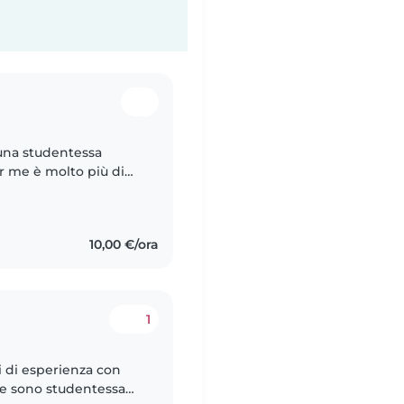
 una studentessa
er me è molto più di
oprire ciò che rende
10,00 €/ora
1
i di esperienza con
te sono studentessa