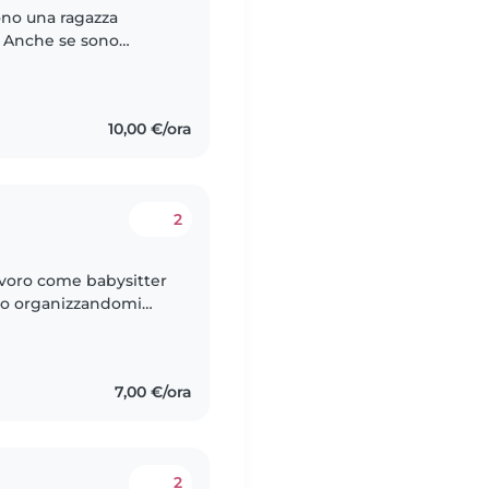
ono una ragazza
. Anche se sono
la fiducia si costruisca
10,00 €/ora
2
lavoro come babysitter
rno organizzandomi
7,00 €/ora
2