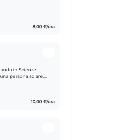
olo. Mi piace disegnare,
8,00 €/ora
reanda in Scienze
una persona solare,
ma trascorrere il
10,00 €/ora