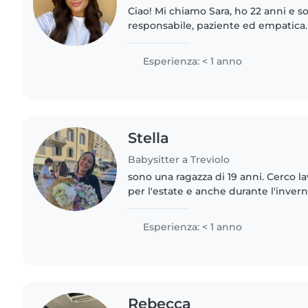
Ciao! Mi chiamo Sara, ho 22 anni e s
responsabile, paziente ed empatica
all'inizio come babysitter, credo che 
con attenzione,..
Esperienza: < 1 anno
Stella
Babysitter a Treviolo
sono una ragazza di 19 anni. Cerco 
per l'estate e anche durante l'inve
con l'università . Sono una ragazza responsabile, solare e
paziente,..
Esperienza: < 1 anno
Rebecca