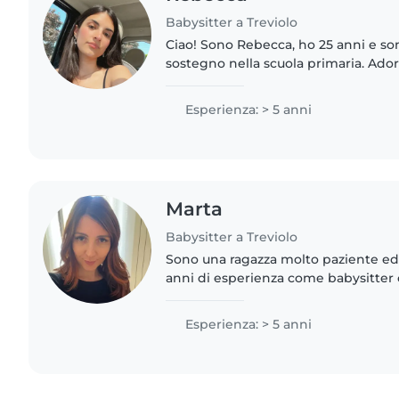
Babysitter a Treviolo
Ciao! Sono Rebecca, ho 25 anni e so
sostegno nella scuola primaria. Ado
e vederli sereni, curiosi e pieni di vita. Sono una pers
solare,..
Esperienza: > 5 anni
Marta
Babysitter a Treviolo
Sono una ragazza molto paziente ed
anni di esperienza come babysitter
anno in su.
Esperienza: > 5 anni