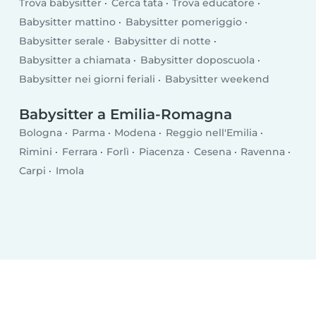
Trova babysitter
Cerca tata
Trova educatore
Babysitter mattino
Babysitter pomeriggio
Babysitter serale
Babysitter di notte
Babysitter a chiamata
Babysitter doposcuola
Babysitter nei giorni feriali
Babysitter weekend
Babysitter a Emilia-Romagna
Bologna
Parma
Modena
Reggio nell'Emilia
Rimini
Ferrara
Forlì
Piacenza
Cesena
Ravenna
Carpi
Imola