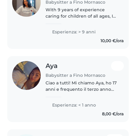
Babysitter a Fino Mornasco
With 9 years of experience
caring for children of all ages, I
bring a wealth of patience and
creativity to every role. I'm
Esperienza: > 9 anni
comfortable assisting with
10,00 €/ora
homework, preparing meals,
and..
Aya
Babysitter a Fino Mornasco
Ciao a tutti! Mi chiamo Aya, ho 17
anni e frequento il terzo anno
delle scuole superiori a indirizzo
Relazioni Internazionali. Sono
Esperienza: < 1 anno
una ragazza solare, paziente e
8,00 €/ora
molto responsabile...