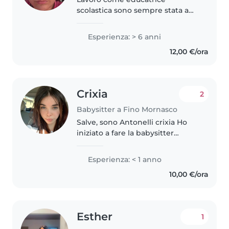
scolastica sono sempre stata a
contatto con bambini mi piace e
sono molto paziente.
Esperienza: > 6 anni
12,00 €/ora
Crixia
2
Babysitter a Fino Mornasco
Salve, sono Antonelli crixia Ho
iniziato a fare la babysitter
quando avevo 16 anni. Ho iniziato
con i miei cuginetti, poi sono
Esperienza: < 1 anno
passata in una famiglia amica dei
10,00 €/ora
miei genitori. ...
Esther
1