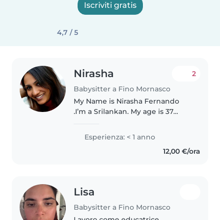
Iscriviti gratis
4,7 / 5
Nirasha
2
Babysitter a Fino Mornasco
My Name is Nirasha Fernando
.I’m a Srilankan. My age is 37
years. I have completed the
diploma in early childhood
Esperienza: < 1 anno
studies and I have experience
12,00 €/ora
with child care. I love traveling
and..
Lisa
Babysitter a Fino Mornasco
Lavoro come educatrice