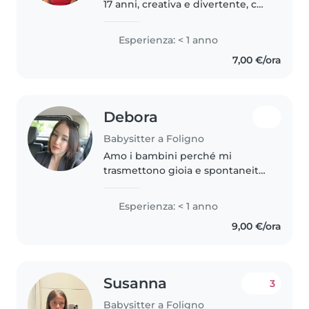
17 anni, creativa e divertente, che
ama passare del tempo con i
bambini. Ho avuto un esperienza
Esperienza: < 1 anno
di un mese in un campus con
7,00 €/ora
bambini dai 2 ai 8 anni...
Debora
Babysitter a Foligno
Amo i bambini perché mi
trasmettono gioia e spontaneità,
e mi piace giocare con loro e
prendermene cura. Cerco
Esperienza: < 1 anno
sempre di essere paziente,
9,00 €/ora
rispettosa e di far sentire gli altri
a proprio..
Susanna
3
Babysitter a Foligno