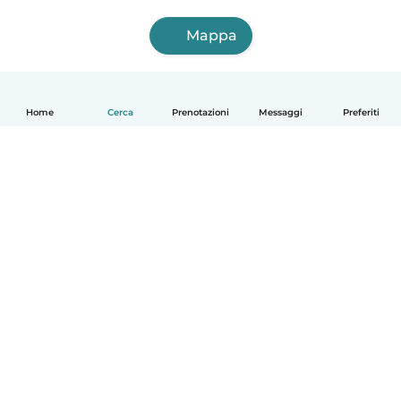
Mappa
Home
Cerca
Prenotazioni
Messaggi
Preferiti
Italiano
Come funziona
Aiuto
Termini e privacy
Prezzi
Dati aziendali
Babysits per le aziende
Standard della community