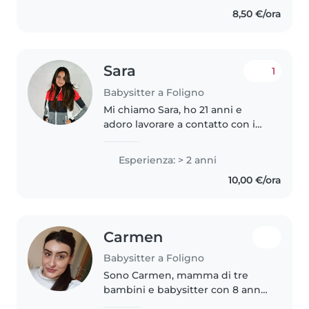
di 2 anni.. In più mi sono
8,50 €/ora
cresciuta i miei 3 fratelli.. Se..
Sara
1
Babysitter a Foligno
Mi chiamo Sara, ho 21 anni e
adoro lavorare a contatto con i
bambini. Sono una persona
solare, paziente e molto attenta,
Esperienza: > 2 anni
qualità che mi permettono di
10,00 €/ora
creare facilmente un rapporto..
Carmen
Babysitter a Foligno
Sono Carmen, mamma di tre
bambini e babysitter con 8 anni
di esperienza. Accolgo ogni