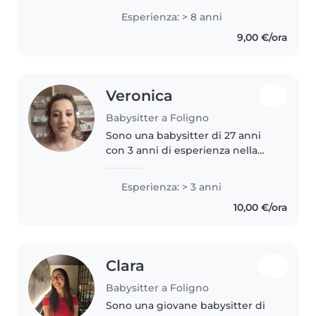
bambino con pazienza e
Esperienza: > 8 anni
attenzione, creando un
9,00 €/ora
ambiente sereno, affettuoso e
pieno di giochi, letture..
Veronica
Babysitter a Foligno
Sono una babysitter di 27 anni
con 3 anni di esperienza nella
cura di bambini di tutte le età,
dai neonati ai bambini in età
Esperienza: > 3 anni
prescolare. Sono una persona
10,00 €/ora
responsabile, paziente e
premurosa..
Clara
Babysitter a Foligno
Sono una giovane babysitter di