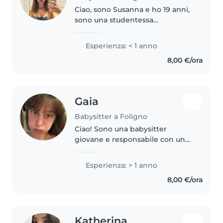
Ciao, sono Susanna e ho 19 anni,
sono una studentessa
universitaria e ho frequentato il
liceo delle Scienze Umane. Ho
Esperienza: < 1 anno
lavorato per tre anni in un
8,00 €/ora
campus estivo, soprattutto con
bambini..
Gaia
Babysitter a Foligno
Ciao! Sono una babysitter
giovane e responsabile con un
anno di esperienza con bambini
piccoli. Mi piace disegnare, fare
Esperienza: > 1 anno
musica e giocare con i bambini.
8,00 €/ora
Sono paziente e divertente,..
Katherina