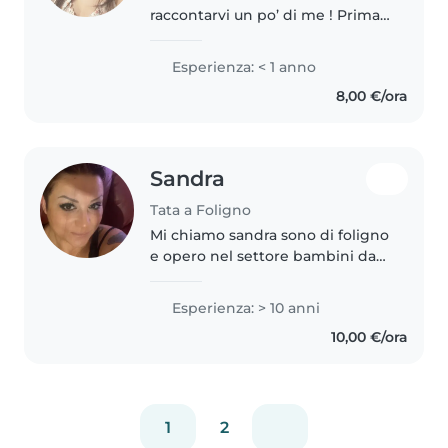
raccontarvi un po’ di me ! Prima
di tutto, amo stare con i bambini
e trovo davvero appagante
Esperienza: < 1 anno
passare del tempo con loro,
8,00 €/ora
giocare e contribuire alla..
Sandra
Tata a Foligno
Mi chiamo sandra sono di foligno
e opero nel settore bambini da
più di 10 anni amo questo lavoro
e stare a contatto con i piccoli
Esperienza: > 10 anni
sono molto empatia e i bimbi mi
10,00 €/ora
adorano
1
2