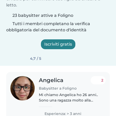
letto.
23 babysitter attive a Foligno
Tutti i membri completano la verifica
obbligatoria del documento d'identità
Iscriviti gratis
4,7 / 5
Angelica
2
Babysitter a Foligno
Mi chiamo Angelica ho 26 anni..
Sono una ragazza molto alla
mano, ho esperienza nel campo
dei bambini in quanto ne ho uno
Esperienza: > 3 anni