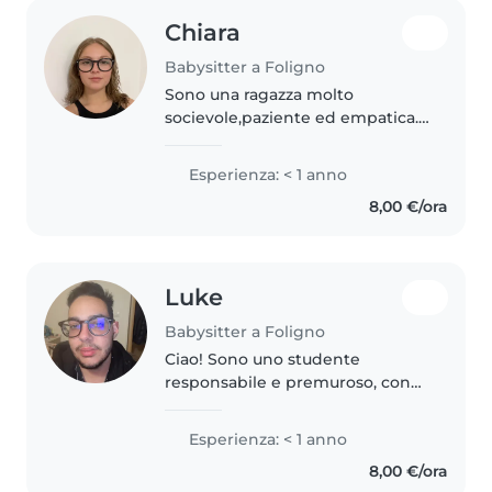
Chiara
Babysitter a Foligno
Sono una ragazza molto
socievole,paziente ed empatica.
Amo stare a contatto con i
bambini e fare attività creative
Esperienza: < 1 anno
con loro. Non ho esperienza ma
8,00 €/ora
so che è un lavoro che mi
appartiene..
Luke
Babysitter a Foligno
Ciao! Sono uno studente
responsabile e premuroso, con
una passione per la musica e i
giochi. Ho esperienza con
Esperienza: < 1 anno
bambini della scuola primaria e
8,00 €/ora
mi sento a mio agio con animali