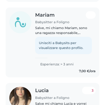
domestici,..
Mariam
Babysitter a Foligno
Salve, mi chiamo Mariam, sono
una ragazza responsabile,
paziente e tranquilla. Anche se
non ho ancora esperienza
Unisciti a Babysits per
professionale, sono abituata a
visualizzare questo profilo.
prendermi cura dei miei fratelli,
quindi..
Esperienza: > 3 anni
7,00 €/ora
Lucia
3
Babysitter a Foligno
Salve mi chiamo Lucia e vorrei