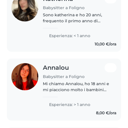
Babysitter a Foligno
Sono katherina e ho 20 anni,
frequento il primo anno di
università e ho deciso di
intraprendere questo lavoro sia
Esperienza: < 1 anno
per la sua flessibilità ma
10,00 €/ora
soprattutto per aiutare i genitori
nell'avere..
Annalou
Babysitter a Foligno
Mi chiamo Annalou, ho 18 anni e
mi piacciono molto i bambini
infatti ho fatto per diversi anni
l'animatrice. Sono disponibile
Esperienza: > 1 anno
per aiuto compiti, alcune
8,00 €/ora
faccende domestiche e per
cucinare...