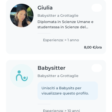
Giulia
Babysitter a Grottaglie
Diplomata in Scienze Umane e
studentessa in Scienze del
Servizio Sociale presso La
Sapienza di Roma, con una
Esperienza: > 1 anno
formazione orientata alla
8,00 €/ora
comprensione dei bisogni delle
persone. Attualmente..
Babysitter
Babysitter a Grottaglie
Unisciti a Babysits per
visualizzare questo profilo.
Esperienza: > 10 anni