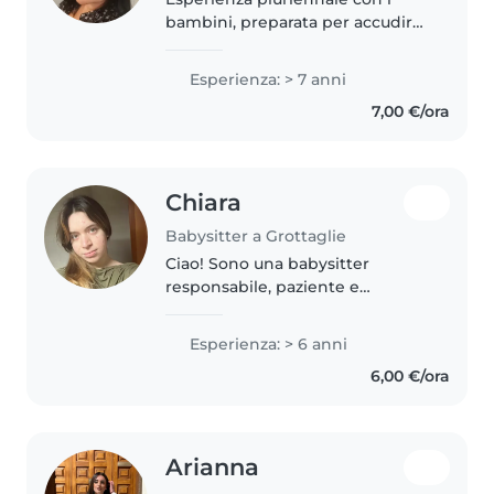
bambini, preparata per accudire
neonati e disponibile a
trascorrere ore di gioco, lettura e
Esperienza: > 7 anni
aiuto compiti fino alla secondaria
7,00 €/ora
di primo grado
Chiara
Babysitter a Grottaglie
Ciao! Sono una babysitter
responsabile, paziente e
empatica con 6 anni di
esperienza con bambini in età
Esperienza: > 6 anni
prescolare, dell'asilo e della
6,00 €/ora
scuola elementare. Mi sto
diplomando e sono certificata..
Arianna