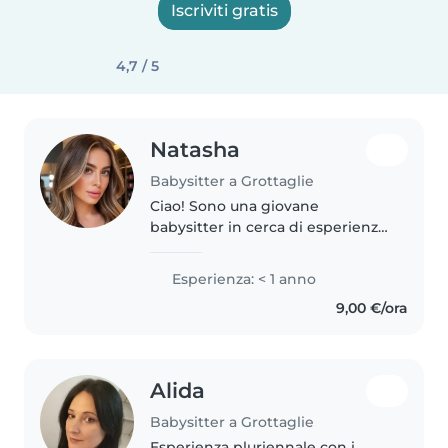
Iscriviti gratis
4,7 / 5
Natasha
Babysitter a Grottaglie
Ciao! Sono una giovane
babysitter in cerca di esperienza
con bambini della scuola
primaria. mi piace disegnare,
Esperienza: < 1 anno
leggere e fare musica. Sono
9,00 €/ora
anche a mio agio con gli animali
domestici..
Alida
Babysitter a Grottaglie
Esperienza pluriennale con i