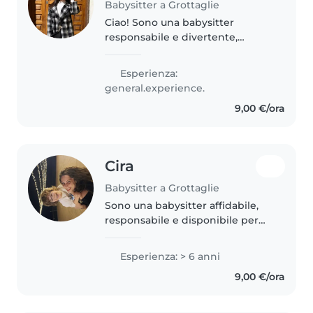
Babysitter a Grottaglie
Ciao! Sono una babysitter
responsabile e divertente,
perfetta per prendermi cura dei
tuoi bambini. Ho esperienza con
Esperienza:
bambini in età prescolare e
general.experience.
scolare, e amo disegnare e fare
9,00 €/ora
lavoretti..
Cira
Babysitter a Grottaglie
Sono una babysitter affidabile,
responsabile e disponibile per
bambini di tutte le età. Ho
conseguito un attestato di
Esperienza: > 6 anni
Assistente all'Infanzia
9,00 €/ora
riconosciuto dalla Regione
Puglia. Ho..