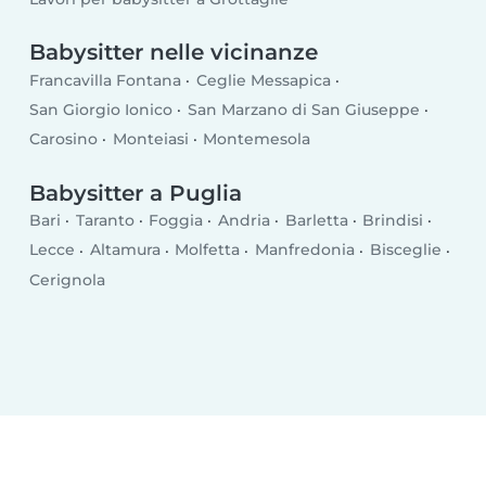
Babysitter nelle vicinanze
Francavilla Fontana
Ceglie Messapica
San Giorgio Ionico
San Marzano di San Giuseppe
Carosino
Monteiasi
Montemesola
Babysitter a Puglia
Bari
Taranto
Foggia
Andria
Barletta
Brindisi
Lecce
Altamura
Molfetta
Manfredonia
Bisceglie
Cerignola