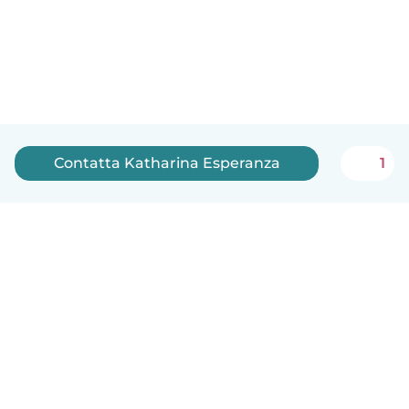
Contatta Katharina Esperanza
1
Italiano
Come funziona
Aiuto
Termini e privacy
Prezzi