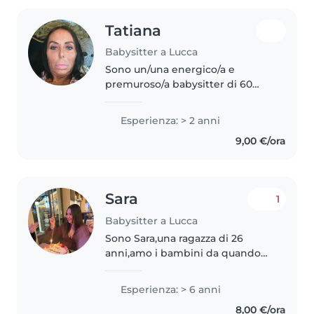
Tatiana
Babysitter a Lucca
Sono un/una energico/a e
premuroso/a babysitter di 60
anni con 2 anni di esperienza di
babysitting principalmente con
Esperienza: > 2 anni
neonati e bambini in età scolare.
9,00 €/ora
Sono un/una amante degli sport..
Sara
1
Babysitter a Lucca
Sono Sara,una ragazza di 26
anni,amo i bambini da quando
sono piccola,ho praticamente
cresciuto io i miei due fratelli
Esperienza: > 6 anni
minori,poi ho iniziato lavorando
8,00 €/ora
come babysitter per il figlio..