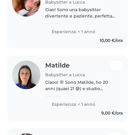
Babysitter a Lucca
Ciao! Sono una babysitter
divertente e paziente, perfetta
per aiutarti con i tuoi bambini.
Ho esperienza con bambini in
Esperienza: < 1 anno
età prescolare e scolare, e mi
10,00 €/ora
piace disegnare, fare lavoretti..
Matilde
Babysitter a Lucca
Ciaoo! 🌸 Sono Matilde, ho 20
anni (quasi 21 😅) e studio
Ingegneria Biomedica
all'università di Pisa. Quest'estate
Esperienza: < 1 anno
sono disponibile come baby
9,00 €/ora
sitter a chiamata 👶✨ Perfetta
per quelle..