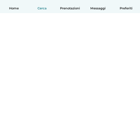
Home
Cerca
Prenotazioni
Messaggi
Preferiti
Italiano
Come funziona
Aiuto
Termini e privacy
Prezzi
Dati aziendali
Babysits per le aziende
Standard della community
© Babysits B.V.