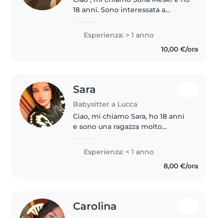
18 anni. Sono interessata a
trovare un lavoro come
babysitter per due o più
Esperienza: > 1 anno
bambini, perché amo a stare a
10,00 €/ora
contatto con loro. Ho avuto un
esperienza..
Sara
Babysitter a Lucca
Ciao, mi chiamo Sara, ho 18 anni
e sono una ragazza molto
paziente, solare e responsabile.
Mi piacciono molto i bambini e
Esperienza: < 1 anno
adoro passare tempo con loro,
8,00 €/ora
farli divertire e farli sentire..
Carolina