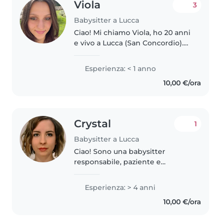
Viola
3
Babysitter a Lucca
Ciao! Mi chiamo Viola, ho 20 anni
e vivo a Lucca (San Concordio).
Adoro i bambini e sono
disponibile per babysitting a
Esperienza: < 1 anno
Lucca e dintorni. Sono dolce,
10,00 €/ora
responsabile e creativa. Posso..
Crystal
1
Babysitter a Lucca
Ciao! Sono una babysitter
responsabile, paziente e
amichevole con 4 anni di
esperienza con bambini di tutte
Esperienza: > 4 anni
le età. Mi piace disegnare,
10,00 €/ora
leggere e fare lavoretti con i
bambini. Mi sento..