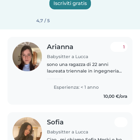
Iscriviti gratis
4,7 / 5
Arianna
1
Babysitter a Lucca
sono una ragazza di 22 anni
laureata triennale in ingegneria
gestionale. ho avuto esperienza
con i bambini in passato dai 3
Esperienza: < 1 anno
anni in su lavorando come
10,00 €/ora
educatrice in un campo estivo...
Sofia
Babysitter a Lucca
Ciao , mi chiamo Sofia Meski e ho