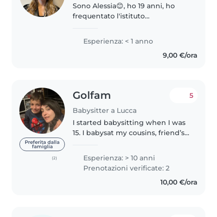
Sono Alessia😊, ho 19 anni, ho
frequentato l'istituto
professionale Matteo Civitali e mi
sono diplomata due anni fa. Ho
Esperienza: < 1 anno
avuto diverse esperienze,
9,00 €/ora
attraverso degli stage, in asili
nido..
Golfam
5
Babysitter a Lucca
I started babysitting when I was
15. I babysat my cousins, friend’s
sibling, and my neighbors’
Preferita dalla
famiglia
children. At the moment I’m a
Esperienza: > 10 anni
(2)
primary school teacher. In my
Prenotazioni verificate: 2
free time I would like to..
10,00 €/ora