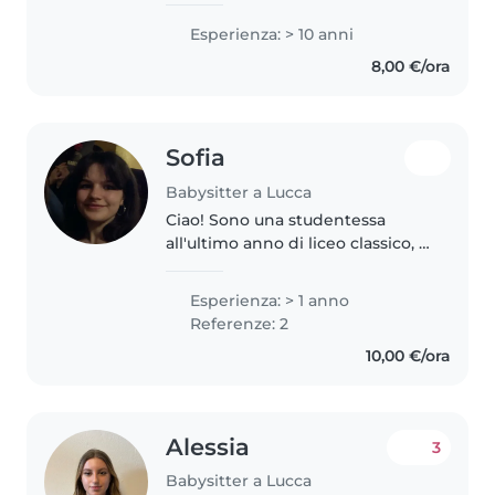
figlo ha 16. Ho una diploma
Esperienza: > 10 anni
{childcare cache livello 3,}{ ho un
8,00 €/ora
certificato {TEFL per..
Sofia
Babysitter a Lucca
Ciao! Sono una studentessa
all'ultimo anno di liceo classico, e
adoro lavorare con i bambini! Ho
già fatto esperienza come
Esperienza: > 1 anno
babysitter attraverso progetti
Referenze: 2
PCTO (alternanza scuola-lavoro),..
10,00 €/ora
Alessia
3
Babysitter a Lucca