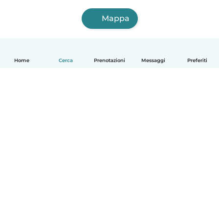
Mappa
Home
Cerca
Prenotazioni
Messaggi
Preferiti
Italiano
Come funziona
Aiuto
Termini e privacy
Prezzi
Dati aziendali
Babysits per le aziende
Standard della community