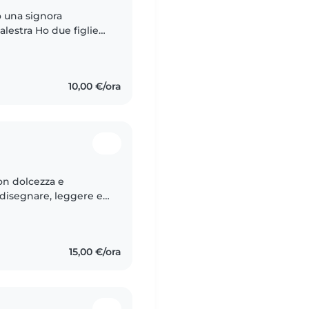
o una signora
alestra Ho due figlie
dermi cura di
10,00 €/ora
on dolcezza e
 disegnare, leggere e
i aiutarli con i
15,00 €/ora