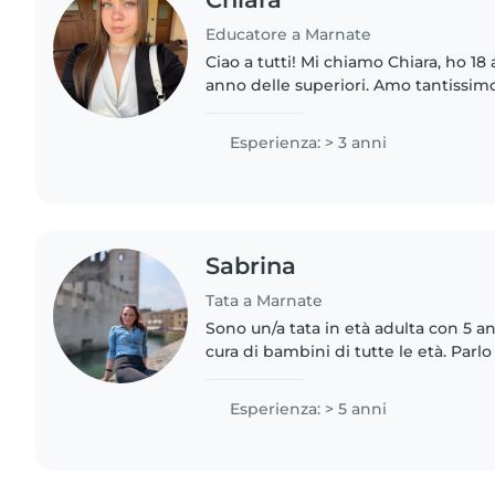
Educatore a Marnate
Ciao a tutti! Mi chiamo Chiara, ho 18 
anno delle superiori. Amo tantissim
e ho già maturato un'esperienza pr
educatrice..
Esperienza: > 3 anni
Sabrina
Tata a Marnate
Sono un/a tata in età adulta con 5 an
cura di bambini di tutte le età. Parlo
mi piace molto suonare la musica e 
Sono..
Esperienza: > 5 anni