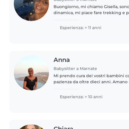
Buongiorno, mi chiamo Gisella, son
dinamica, mi piace fare trekking e p
ormai grandi e avrei piacere di pren
bambini/e avendo tempo libero...
Esperienza: > 11 anni
Anna
Babysitter a Marnate
Mi prendo cura dei vostri bambini c
pazienza da oltre dieci anni. Amano
piccoli lavoretti, e mi capita spesso d
compiti. Sono a disposizione..
Esperienza: > 10 anni
Chiara