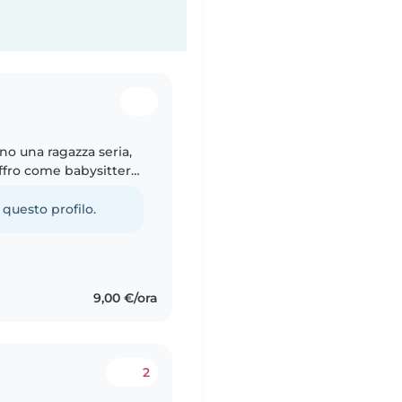
no una ragazza seria,
offro come babysitter
, dopo la scuola.
 questo profilo.
9,00 €/ora
2