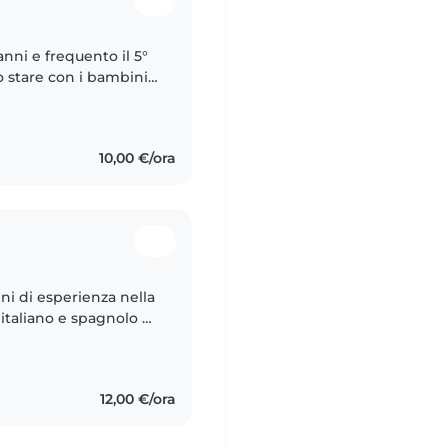
anni e frequento il 5°
o stare con i bambini
atica di due mesi come
10,00 €/ora
ni di esperienza nella
 italiano e spagnolo e
giocare con i bambini.
12,00 €/ora