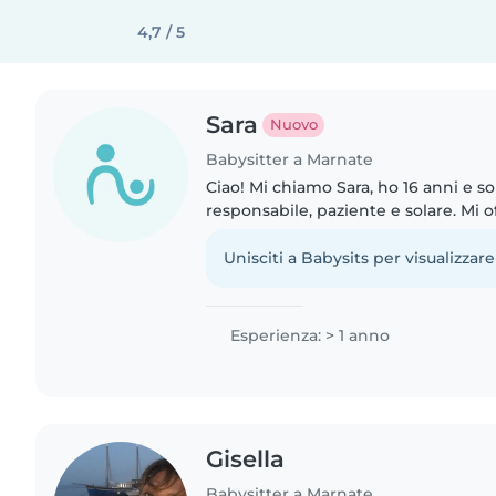
4,7 / 5
Sara
Nuovo
Babysitter a Marnate
Ciao! Mi chiamo Sara, ho 16 anni e so
responsabile, paziente e solare. Mi 
dal lunedì al venerdì nel pomeriggio
Anche se..
Unisciti a Babysits per visualizzare
Esperienza: > 1 anno
Gisella
Babysitter a Marnate