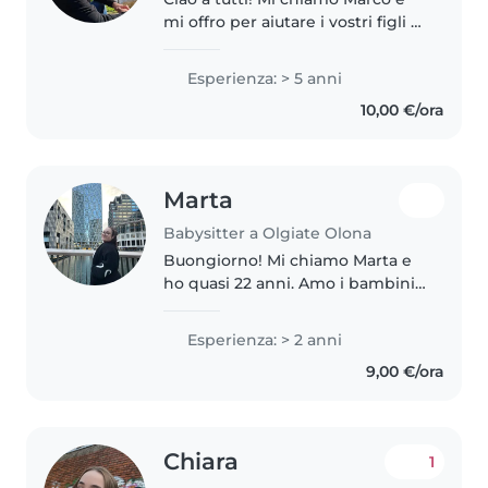
mi offro per aiutare i vostri figli a
svolgere i compiti scolastici e a
recuperare eventuali lacune in
Esperienza: > 5 anni
modo sereno e senza stress. Mi
10,00 €/ora
piace molto relazionarmi..
Marta
Babysitter a Olgiate Olona
Buongiorno! Mi chiamo Marta e
ho quasi 22 anni. Amo i bambini,
adoro farli ridere e divertire,
penso che sia la soddisfazione
Esperienza: > 2 anni
migliore che possa provare
9,00 €/ora
qualcuno. Ho avuto esperienze..
Chiara
1