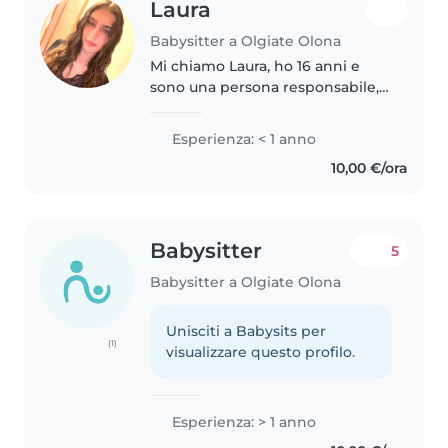
Laura
Babysitter a Olgiate Olona
Mi chiamo Laura, ho 16 anni e
sono una persona responsabile,
gentile e affidabile. Mi piace
molto lavorare con i bambini e
Esperienza: < 1 anno
trascorrere del tempo con loro,
10,00 €/ora
creando un ambiente sereno,..
Babysitter
5
Babysitter a Olgiate Olona
Unisciti a Babysits per
(1)
visualizzare questo profilo.
Esperienza: > 1 anno