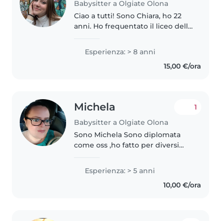
Babysitter a Olgiate Olona
Ciao a tutti! Sono Chiara, ho 22
anni. Ho frequentato il liceo delle
Scienze Umane con esito
100/100esimi e studio alla facoltà
Esperienza: > 8 anni
di Scienze della Formazione
15,00 €/ora
Primaria per diventare
insegnante...
Michela
1
Babysitter a Olgiate Olona
Sono Michela Sono diplomata
come oss ,ho fatto per diversi
periodi baby sitter a Bambini
dell'oratorio,ho fatto animatrice,
Esperienza: > 5 anni
ho attestato di primo soccorso, e
10,00 €/ora
ho prestato per anni assistenza..