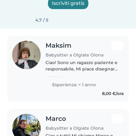
Iscriviti gratis
4,7 / 5
Maksim
Babysitter a Olgiate Olona
Ciao! Sono un ragazzo paziente e
responsabile, Mi piace disegnare,
fare lavoretti e giocare con i
bambini. Parlo italiano e russo.
Esperienza: < 1 anno
Sono disponibile per aiutare con
8,00 €/ora
i compiti e cucinare...
Marco
Babysitter a Olgiate Olona
Ciao a tutti! Mi chiamo Marco e