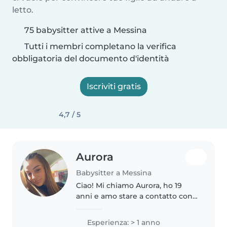
letto.
75 babysitter attive a Messina
Tutti i membri completano la verifica
obbligatoria del documento d'identità
Iscriviti gratis
4,7 / 5
Aurora
Babysitter a Messina
Ciao! Mi chiamo Aurora, ho 19
anni e amo stare a contatto con i
bambini. Da circa un anno lavoro
come babysitter, esperienza che
Esperienza: > 1 anno