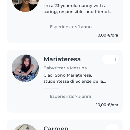
I'm a 23-year-old nanny with a
caring, responsible, and friendly
personality. While I don't have
any prior professional
Esperienza: < 1 anno
experience, I have enjoyed
10,00 €/ora
caring for toddlers and
preschoolers..
Mariateresa
1
Babysitter a Messina
Ciao! Sono Mariateresa,
studentessa di Scienze della
Formazione Primaria con una
vera passione per i bambini. Ho
Esperienza: > 5 anni
alle spalle oltre un anno di
10,00 €/ora
esperienza in asilo nido (0-3),
dove mi..
Carmen