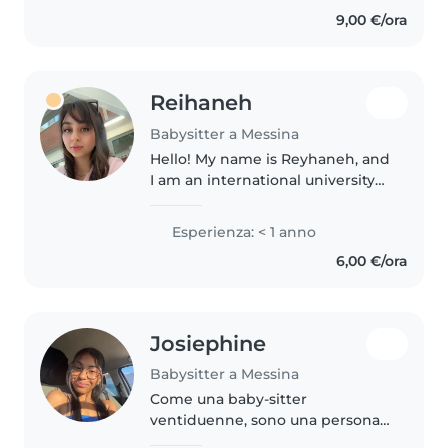
mi ha permesso di occuparmi
9,00 €/ora
anche di più bambini
contemporaneamente...
Reihaneh
Babysitter a Messina
Hello! My name is Reyhaneh, and
I am an international university
student living in Messina. I
genuinely love spending time
Esperienza: < 1 anno
with children, and taking care of
6,00 €/ora
them brings me a lot of..
Josiephine
Babysitter a Messina
Come una baby-sitter
ventiduenne, sono una persona
calma, paziente e amichevole,