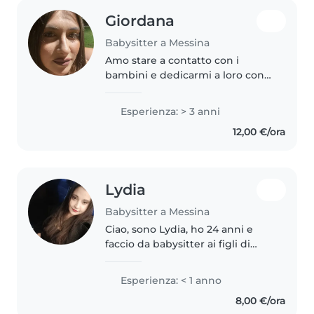
Giordana
Babysitter a Messina
Amo stare a contatto con i
bambini e dedicarmi a loro con
dolcezza, pazienza e tanta
allegria. Per me è fondamentale
Esperienza: > 3 anni
creare un ambiente sereno in cui
12,00 €/ora
farli sentire accolti, protetti..
Lydia
Babysitter a Messina
Ciao, sono Lydia, ho 24 anni e
faccio da babysitter ai figli di
amici e parenti dai 14 anni. Ho
fatto volontariato alla Croce
Esperienza: < 1 anno
Rossa, il che mi ha permesso di
8,00 €/ora
fare attività a contatto..