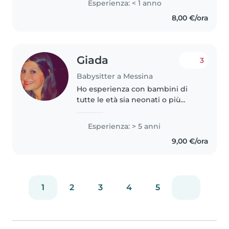
Esperienza: < 1 anno
Business Management, I love
8,00 €/ora
drawing, reading and helping
with homework..
Giada
3
Babysitter a Messina
Ho esperienza con bambini di
tutte le età sia neonati o più
grandi. Sono disponibile per farli
studiare, giocare, divertire. Per
Esperienza: > 5 anni
qualsiasi informazione potete
9,00 €/ora
contattarmi sarò lieta..
1
2
3
4
5