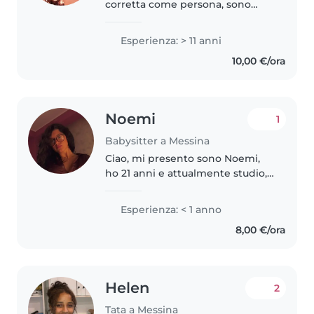
corretta come persona, sono
affidabile e anche io sono una
mamma e capisco che non è
Esperienza: > 11 anni
facile affidare i propri figli, anche
10,00 €/ora
solo per poco, ad altri,..
Noemi
1
Babysitter a Messina
Ciao, mi presento sono Noemi,
ho 21 anni e attualmente studio,
non ho molte esperienze
lavorative, ma amo stare a
Esperienza: < 1 anno
contatto con i bambini e
8,00 €/ora
prendermi cura di loro. Sono una
persona..
Helen
2
Tata a Messina