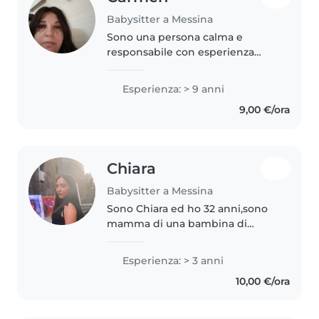
Babysitter a Messina
Sono una persona calma e
responsabile con esperienza
decennale nella cura di bambini
di ogni età. Mi piace leggere
Esperienza: > 9 anni
storie, organizzare giochi e
9,00 €/ora
aiutare con i compiti. Mi
occuperò con..
Chiara
Babysitter a Messina
Sono Chiara ed ho 32 anni,sono
mamma di una bambina di
13.Sono un ASACOM, la mia
formazione mi permette di poter
Esperienza: > 3 anni
lavorare anche con bambini con
10,00 €/ora
disabilità. Sono empatica,creativa
e..