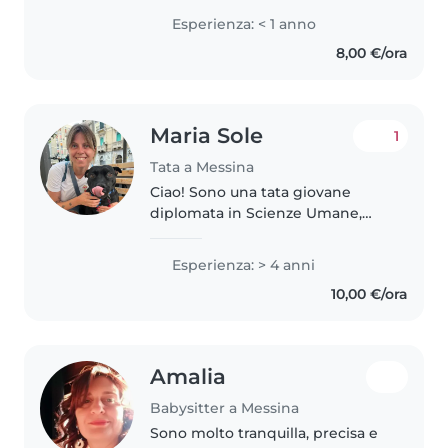
che adora leggere, ascoltare
Esperienza: < 1 anno
musica e giocare con i bambini.
8,00 €/ora
Sono a mio agio con gli animali,
la cucina,..
Maria Sole
1
Tata a Messina
Ciao! Sono una tata giovane
diplomata in Scienze Umane,
con 4 anni di esperienza nella
cura di bambini di tutte le età.
Esperienza: > 4 anni
Parlo inglese e italiano e ho una
10,00 €/ora
certificazione in primo soccorso...
Amalia
Babysitter a Messina
Sono molto tranquilla, precisa e