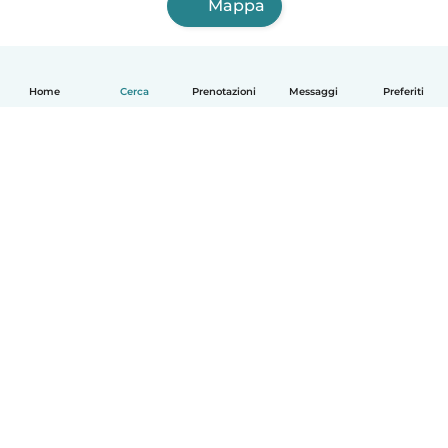
Mappa
Home
Cerca
Prenotazioni
Messaggi
Preferiti
Italiano
Come funziona
Aiuto
Termini e privacy
Prezzi
Dati aziendali
Babysits per le aziende
Standard della community