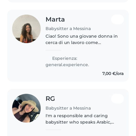
Marta
Babysitter a Messina
Ciao! Sono una giovane donna in
cerca di un lavoro come
babysitter. Ho esperienza con
bambini di tutte le età, dai
Esperienza:
neonati ai bambini in età
general.experience.
prescolare. Mi piace disegnare,
7,00 €/ora
leggere..
RG
Babysitter a Messina
I'm a responsible and caring
babysitter who speaks Arabic,
Dutch, English, French and
Turkish. Currently studying