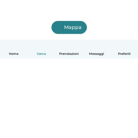
Mappa
Home
Cerca
Prenotazioni
Messaggi
Preferiti
Italiano
Come funziona
Aiuto
Termini e privacy
Prezzi
Dati aziendali
Babysits per le aziende
Standard della community