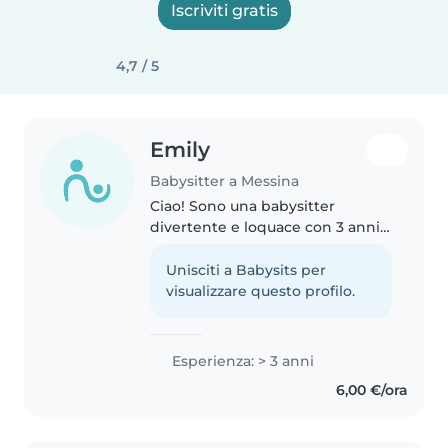
Iscriviti gratis
4,7 / 5
Emily
Babysitter a Messina
Ciao! Sono una babysitter
divertente e loquace con 3 anni
di esperienza con bambini in età
prescolare e scolare. Sono brava
Unisciti a Babysits per
a disegnare, leggere e fare
visualizzare questo profilo.
lavoretti creativi. Mi piace..
Esperienza: > 3 anni
6,00 €/ora