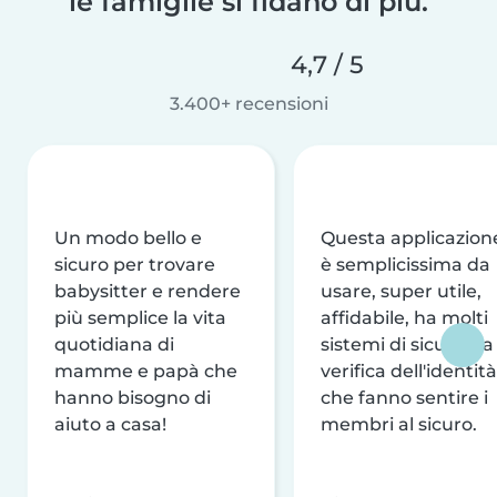
le famiglie si fidano di più.
4,7 / 5
3.400+ recensioni
Un modo bello e
Questa applicazion
sicuro per trovare
è semplicissima da
babysitter e rendere
usare, super utile,
più semplice la vita
affidabile, ha molti
quotidiana di
sistemi di sicurezza
mamme e papà che
verifica dell'identità
hanno bisogno di
che fanno sentire i
aiuto a casa!
membri al sicuro.