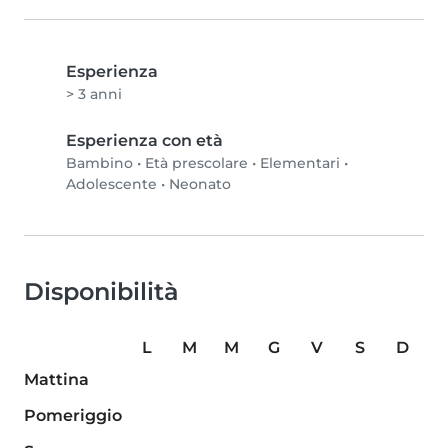
Esperienza
> 3 anni
Esperienza con età
Bambino
•
Età prescolare
•
Elementari
•
Adolescente
•
Neonato
Disponibilità
L
M
M
G
V
S
D
Mattina
Pomeriggio