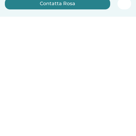
Contatta Rosa
Iscriviti ora
Italiano
Come funziona
Aiuto
Termini e privacy
Prezzi
Dati aziendali
Babysits per le aziende
Standard della community