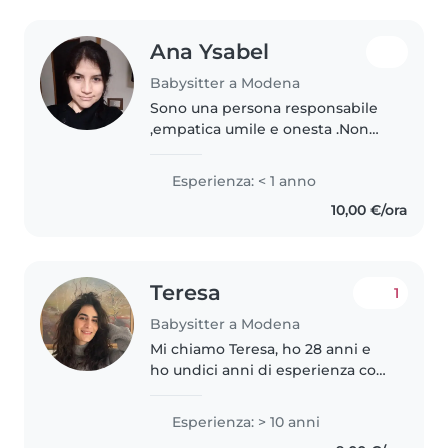
Ana Ysabel
Babysitter a Modena
Sono una persona responsabile
,empatica umile e onesta .Non
mi paice fumare
Esperienza: < 1 anno
10,00 €/ora
Teresa
1
Babysitter a Modena
Mi chiamo Teresa, ho 28 anni e
ho undici anni di esperienza con
i bambini. Sono cresciuta a Forlì,
dove ho frequentato il Liceo
Esperienza: > 10 anni
Linguistico che mi ha permesso