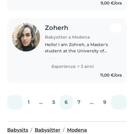
9,00 €/ora
Zoherh
Babysitter a Modena
Hello! I am Zohreh, a Master's
student at the University of
Bologna studying Sustainable
chemistry 🧪. I have 3 years of
Esperienza: > 3 anni
professional experience as a
11,00 €/ora
High School Chemistry Teacher,..
1
...
5
6
7
...
9
Babysits
Babysitter
Modena