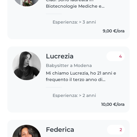
Biotecnologie Mediche e
attualmente sto aspettando di
cominciare la magistrale a
Esperienza: > 3 anni
settembre. Mi rendo disponibile
9,00 €/ora
a Modena per babysitting, aiuto
compiti e ripetizioni...
Lucrezia
4
Babysitter a Modena
Mi chiamo Lucrezia, ho 21 anni e
frequento il terzo anno di
Scienze della Formazione
Primaria presso Unimore (laurea
Esperienza: > 2 anni
abilitante per docente
10,00 €/ora
dell'infanzia e primaria). Ho già
maturato..
Federica
2