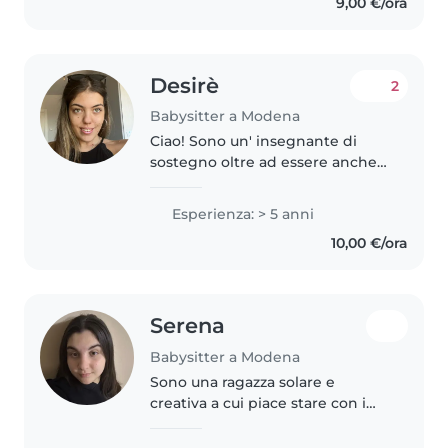
9,00 €/ora
di avere tuttora un livello..
Desirè
2
Babysitter a Modena
Ciao! Sono un' insegnante di
sostegno oltre ad essere anche
una babysitter responsabile e
divertente, con 5 anni di
Esperienza: > 5 anni
esperienza con bambini di tutte
10,00 €/ora
le età. Ho una laurea in scienze..
Serena
Babysitter a Modena
Sono una ragazza solare e
creativa a cui piace stare con i
bambini. Mi rende felice passare
del tempo con loro, aiutarli a