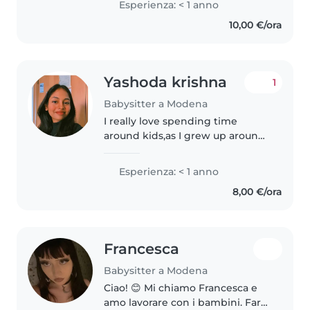
Esperienza: < 1 anno
divertirsi e a imparare cose
10,00 €/ora
nuove attraverso giochi, attività..
Yashoda krishna
1
Babysitter a Modena
I really love spending time
around kids,as I grew up around
my cousins who were far
younger than me so I grew up
Esperienza: < 1 anno
baby sitting them while they
8,00 €/ora
were toddlers and
preschoolers.so I really..
Francesca
Babysitter a Modena
Ciao! 😊 Mi chiamo Francesca e
amo lavorare con i bambini. Fare