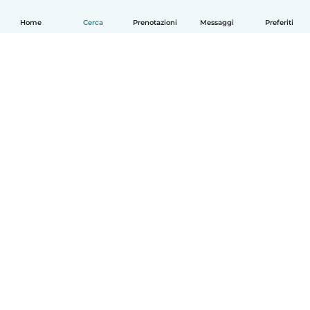
Home
Cerca
Prenotazioni
Messaggi
Preferiti
Italiano
Come funziona
Aiuto
Termini e privacy
Prezzi
Dati aziendali
Babysits per le aziende
Standard della community
© Babysits B.V.