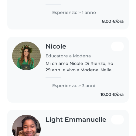
la babysitter per me non è solo
un lavoro, ma un modo per
Esperienza: > 1 anno
creare un ambiente sereno,
8,00 €/ora
divertente e sicuro in cui i più..
Nicole
Educatore a Modena
Mi chiamo Nicole Di Rienzo, ho
29 anni e vivo a Modena. Nella
vita lavoro come educatrice: al
mattino in ambito scolastico e
Esperienza: > 3 anni
nel pomeriggio in un
10,00 €/ora
doposcuola, esperienze che mi
hanno..
Light Emmanuelle