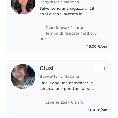
Babysitter a Modena
Salve, sono una ragazza di 28
anni e sono laureata in
Psicologia, specializzanda in
Clinica. Ho una significativa
Esperienza: < 1 anno
esperienza con bambini
Tempo di risposta medio: 7
piccolissimi (0-12 mesi), verso i
ore
quali garantisco..
15,00 €/ora
Giusi
1
Babysitter a Modena
Ciao! Sono una babysitter in
cerca di un'opportunità per
prendermi cura dei vostri
bambini. Ho 6 anni di esperienza
Esperienza: > 6 anni
con bambini di tutte le età, dalla
10,00 €/ora
culla alla scuola elementare...