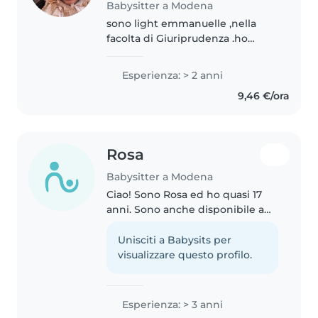
Babysitter a Modena
sono light emmanuelle ,nella
facolta di Giuriprudenza .ho
vissuto con molti bambini e
conosco come prendere cura di
Esperienza: > 2 anni
loro e anche come calmarli
9,46 €/ora
quando sono agitati
Rosa
Babysitter a Modena
Ciao! Sono Rosa ed ho quasi 17
anni. Sono anche disponibile a
aiutare con i compiti, fare alcuni
lavori domestici leggeri. Ho
Unisciti a Babysits per
esperienze con i bambini perché
visualizzare questo profilo.
sin da piccola ho sempre..
Esperienza: > 3 anni