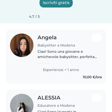
Iscriviti gratis
4,7 / 5
Angela
Babysitter a Modena
Ciao! Sono una giovane e
amichevole babysitter, perfetta
per prendermi cura dei tuoi
bambini. Ho completato la mia
Esperienza: < 1 anno
istruzione presso il liceo Carlo
10,00 €/ora
Sigonio con indirizzo scienze
umane...
ALESSIA
Educatore a Modena
Ciao! Sono laureata in