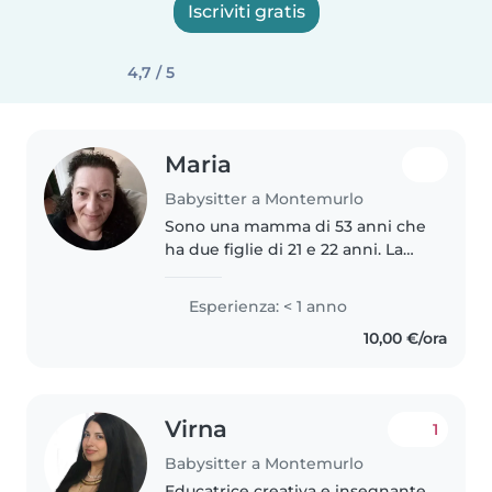
Iscriviti gratis
4,7 / 5
Maria
Babysitter a Montemurlo
Sono una mamma di 53 anni che
ha due figlie di 21 e 22 anni. La
mattina lavoro come impiegata e
il pomeriggio cerco bambini da
Esperienza: < 1 anno
accudire e anche aiutare nello
10,00 €/ora
studio. Sono paziente..
Virna
1
Babysitter a Montemurlo
Educatrice creativa e insegnante