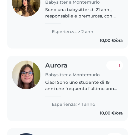
Babysitter a Montemurlo
Sono una babysitter di 21 anni,
responsabile e premurosa, con 2
anni di esperienza nel
prendermi cura di bambini in età
Esperienza: > 2 anni
scolare. Parlo solo italiano, ma
10,00 €/ora
amo leggere e ascoltare musica..
Aurora
1
Babysitter a Montemurlo
Ciao! Sono uno studente di 19
anni che frequenta l'ultimo anno
di alberghiero e sono alla ricerca
di un'opportunità come
Esperienza: < 1 anno
babysitter. Ho esperienza con
10,00 €/ora
bambini di tutte le età. Ho
esperienza..