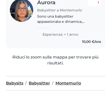
Aurora
1
Babysitter a Montemurlo
Sono una babysitter
appassionata e dinamica,
sempre pronta a coinvolgere i
bambini in attività divertenti e
Esperienza: < 1 anno
stimolanti. Anche se non ho
10,00 €/ora
ancora esperienza lavorativa, ho
trascorso molto..
Riduci lo zoom sulla mappa per trovare più
risultati.
Babysits
Babysitter
Montemurlo