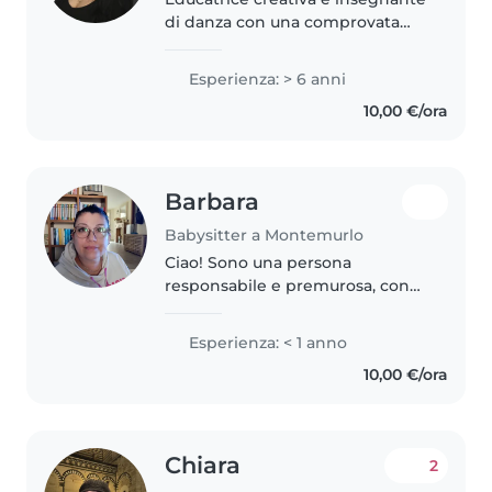
di danza con una comprovata
esperienza a contatto con
bambini dai 2 ai 10+ anni.
Esperienza: > 6 anni
Ragazza responsabile e paziente,
10,00 €/ora
unisco le mie competenze
artistiche..
Barbara
Babysitter a Montemurlo
Ciao! Sono una persona
responsabile e premurosa, con
esperienza nella cura dei
bambini di diverse età, inclusi i
Esperienza: < 1 anno
più piccoli con bisogni speciali
10,00 €/ora
come il ritardo globale dello
sviluppo...
Chiara
2