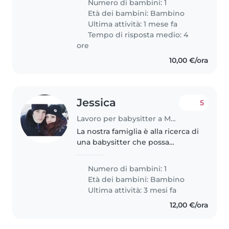
Numero di bambini: 1
(pomeriggi da concordare).
Età dei bambini:
Bambino
Andare a prenderla all'asilo..
Ultima attività: 1 mese fa
Tempo di risposta medio: 4
ore
10,00 €/ora
Jessica
5
Lavoro per babysitter a Montemurlo
La nostra famiglia è alla ricerca di
una babysitter che possa
occuparsi della nostra bimba di 3
anni e mezzo nei giorni in cui,
Numero di bambini: 1
per necessità della scuola o per
Età dei bambini:
Bambino
esigenze di salute,..
Ultima attività: 3 mesi fa
12,00 €/ora