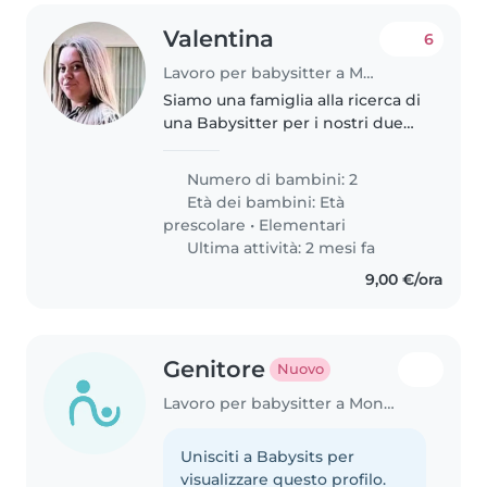
Valentina
6
Lavoro per babysitter a Montemurlo
Siamo una famiglia alla ricerca di
una Babysitter per i nostri due
figli, un bambino in età
prescolare e uno in età scolare. I
Numero di bambini: 2
nostri figli sono energici, curiosi
Età dei bambini:
Età
e giocosi. La Babysitter..
prescolare
•
Elementari
Ultima attività: 2 mesi fa
9,00 €/ora
Genitore
Nuovo
Lavoro per babysitter a Montemurlo
Unisciti a Babysits per
visualizzare questo profilo.