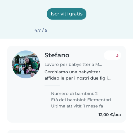
Iscriviti gratis
4,7 / 5
Stefano
3
Lavoro per babysitter a Montemurlo
Cerchiamo una babysitter
affidabile per i nostri due figli,
entrambi in età scolare. I nostri
bambini sono sportivi,
Numero di bambini: 2
amichevoli e affettuosi. Ci
Età dei bambini:
Elementari
farebbe piacere trovare
Ultima attività: 1 mese fa
qualcuno che..
12,00 €/ora