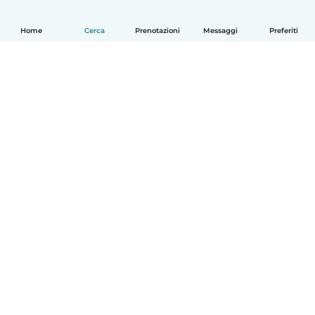
Home
Cerca
Prenotazioni
Messaggi
Preferiti
Italiano
Come funziona
Aiuto
Termini e privacy
Prezzi
Dati aziendali
Babysits per le aziende
Standard della community
© Babysits B.V.