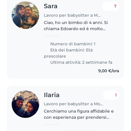
Sara
7
Lavoro per babysitter a Montemurlo
Ciao, ho un bimbo di 4 anni. Si
chiama Edoardo ed è molto
socievole con tutti
Numero di bambini: 1
Età dei bambini:
Età
prescolare
Ultima attività: 2 settimane fa
9,00 €/ora
Ilaria
1
Lavoro per babysitter a Montemurlo
Cerchiamo una figura affidabile e
con esperienza per prendersi
cura di nostra figlia di 3 anni.
Orario: Circa 4-6 ore a settimana