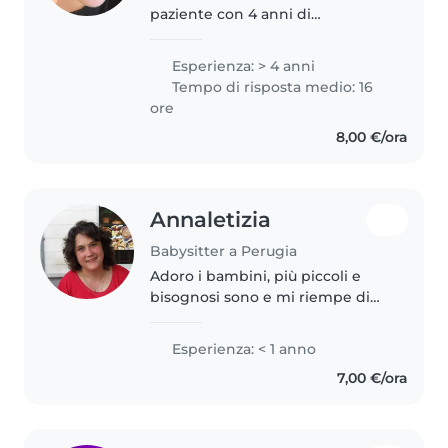
paziente con 4 anni di
esperienza con bambini in età
prescolare, scolari e bambini
Esperienza: > 4 anni
piccoli. Adoro disegnare, leggere
Tempo di risposta medio: 16
e giocare con i bambini. Sono..
ore
8,00 €/ora
Annaletizia
Babysitter a Perugia
Adoro i bambini, più piccoli e
bisognosi sono e mi riempe di
gioia e soddisfazione trascorrere
del tempo con loro e dargli tutto
Esperienza: < 1 anno
ciò che mi è possibile (assistenza
7,00 €/ora
...giochi..coccole)..