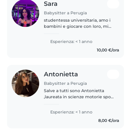
Sara
Babysitter a Perugia
studentessa universitaria, amo i
bambini e giocare con loro, mi
piace lo sport e imparare sempre
cose nuove, la cultura e viaggiare.
Esperienza: < 1 anno
amo la musica, il cinema e i libri,
10,00 €/ora
so parlare..
Antonietta
Babysitter a Perugia
Salve a tutti sono Antonietta
,laureata in scienze motorie sport
e salute sto proseguendo i miei
studi presso l'università di
Esperienza: < 1 anno
perugia ,ho diverse esperienze
8,00 €/ora
con i bambini data anche..