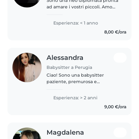
Sono una neo diplomata pronta
ad amare i vostri piccoli. Amo
leggere, giocare e realizzare
lavoretti creativi. Sono a mio agio
Esperienza: < 1 anno
con animali e aiuto compiti.
8,00 €/ora
Perfetta per una serata..
Alessandra
Babysitter a Perugia
Ciao! Sono una babysitter
paziente, premurosa e
responsabile. Ho 2 anni di
esperienza con bambini della
Esperienza: > 2 anni
scuola materna, elementari e
9,00 €/ora
adolescenti. Ho fatto anche per
tanti anni l'animatrice...
Magdalena