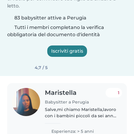
letto.
83 babysitter attive a Perugia
Tutti i membri completano la verifica
obbligatoria del documento d'identità
Iscriviti gratis
4,7 / 5
Maristella
1
Babysitter a Perugia
Salve,mi chiamo Maristella,lavoro
con i bambini piccoli da sei anni
ho lavorato con 2 bambine,la
grande di 4 anni la piccola di 4
Esperienza: > 5 anni