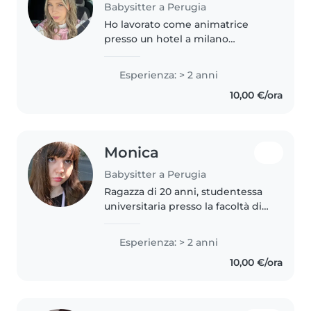
Babysitter a Perugia
Ho lavorato come animatrice
presso un hotel a milano
marittima per un intera estate,
passando tutto il giorno con un
Esperienza: > 2 anni
sacco di bambini e adolescenti.
10,00 €/ora
Ho inoltre sempre dato una
mano..
Monica
Babysitter a Perugia
Ragazza di 20 anni, studentessa
universitaria presso la facoltà di
psicologia. Ho sempre avuto una
naturale affinità con i bambini
Esperienza: > 2 anni
avendo gestito molteplici bimbi
10,00 €/ora
piccoli in casa mia...