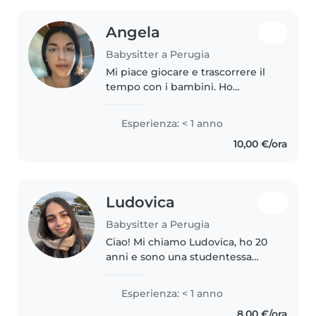
Angela
Babysitter a Perugia
Mi piace giocare e trascorrere il
tempo con i bambini. Ho
esperienza con bambini in età
prescolare e scolare, amo
Esperienza: < 1 anno
disegnare e sono a mio agio con
10,00 €/ora
animali, cucina e faccende. Parlo..
Ludovica
Babysitter a Perugia
Ciao! Mi chiamo Ludovica, ho 20
anni e sono una studentessa
fuorisede a Perugia, dove
frequento il corso di laurea in
Esperienza: < 1 anno
Psicologia presso l'Università
8,00 €/ora
degli Studi di Perugia. Nel 2024..