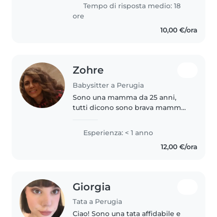
mesi,principalmente mi
Tempo di risposta medio: 18
prendevo cura della piccola..
ore
10,00 €/ora
Zohre
Babysitter a Perugia
Sono una mamma da 25 anni,
tutti dicono sono brava mamma
spero anche per i vostri bambini
brava babysitter
Esperienza: < 1 anno
12,00 €/ora
Giorgia
Tata a Perugia
Ciao! Sono una tata affidabile e