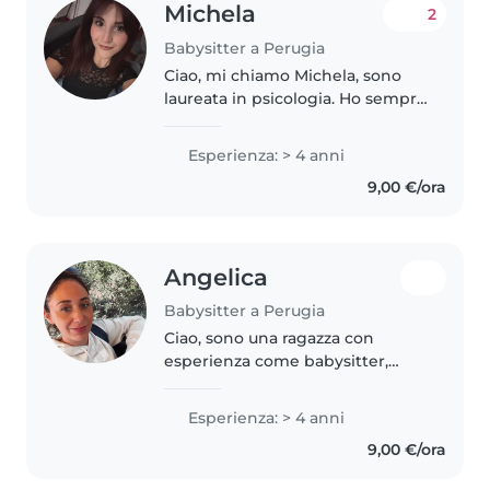
Michela
2
Babysitter a Perugia
Ciao, mi chiamo Michela, sono
laureata in psicologia. Ho sempre
lavorato con bambini, con i quali
mi trovo molto bene. Sono
Esperienza: > 4 anni
disponibile qualsiasi giorno e a
9,00 €/ora
qualsiasi ora come baby..
Angelica
Babysitter a Perugia
Ciao, sono una ragazza con
esperienza come babysitter,
adoro i bambini, mi piace la loro
infinita curiosità, mi piace
Esperienza: > 4 anni
giocare ed aiutarli a fare i loro
9,00 €/ora
compiti. Sono molto premurosa..