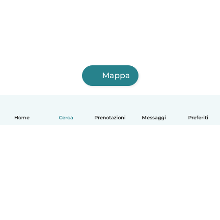
Mappa
Home
Cerca
Prenotazioni
Messaggi
Preferiti
Italiano
Come funziona
Aiuto
Termini e privacy
Prezzi