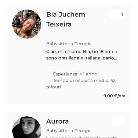
Bia Juchem
1
Teixeira
Babysitter a Perugia
Ciao, mi chiamo Bia, ho 18 anni e
sono brasiliana e italiana, parlo
portoghese, italiano e sto
imparando l'inglese, amo i
Esperienza: < 1 anno
bambini e ho esperienza di
Tempo di risposta medio: 52
avere una sorella minore, ma
minuti
sono..
9,00 €/ora
Aurora
Babysitter a Perugia