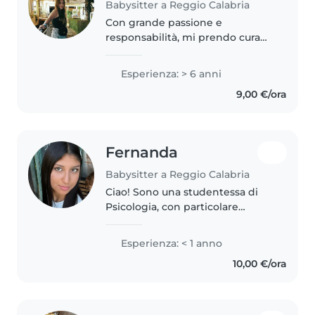
Babysitter a Reggio Calabria
Con grande passione e
responsabilità, mi prendo cura
dei bambini da sei anni, con
esperienza che spazia dai
Esperienza: > 6 anni
neonati agli scolari. Sono
9,00 €/ora
paziente, empatico/a e ho una
certificazione..
Fernanda
Babysitter a Reggio Calabria
Ciao! Sono una studentessa di
Psicologia, con particolare
interesse per la psicologia dello
sviluppo infantile. Sono una
Esperienza: < 1 anno
ragazza paziente, premurosa,
10,00 €/ora
responsabile e attenta ai
bisogni..