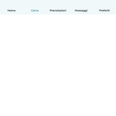
Home
Cerca
Prenotazioni
Messaggi
Preferiti
Italiano
Come funziona
Aiuto
Termini e privacy
Prezzi
Dati aziendali
Babysits per le aziende
Standard della community
© Babysits B.V.