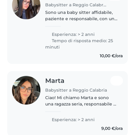
Babysitter a Reggio Calabria
Sono una baby sitter affidabile,
paziente e responsabile, con una
grande passione per il lavoro con
i bambini. Mi piace creare un
Esperienza: > 2 anni
ambiente sereno, sicuro e
Tempo di risposta medio: 25
divertente, aiutando i più..
minuti
10,00 €/ora
Marta
Babysitter a Reggio Calabria
Ciao! Mi chiamo Marta e sono
una ragazza seria, responsabile e
paziente. Mi piace stare con i
bambini e creare un ambiente
Esperienza: > 2 anni
tranquillo e divertente per loro.
9,00 €/ora
Sono disponibile per aiuto..