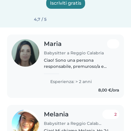
Iscriviti gratis
4,7 / 5
Maria
Babysitter a Reggio Calabria
Ciao! Sono una persona
responsabile, premuroso/a e
amichevole con 2 anni di
esperienza nella cura di bambini
Esperienza: > 2 anni
dai 1 ai 18 anni. Mi piace leggere,
8,00 €/ora
suonare la musica e giocare con i
bambini...
Melania
2
Babysitter a Reggio Calabria
Ciao! Mi chiamo Melania. Ho 24