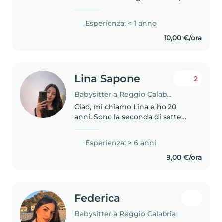
responsabile e paziente a cui
piace molto stare con i bambini.
Esperienza: < 1 anno
Anche se non ho ancora
10,00 €/ora
esperienza professionale come
babysitter,..
Lina Sapone
2
Babysitter a Reggio Calabria
Ciao, mi chiamo Lina e ho 20
anni. Sono la seconda di sette
fratelli e ho perciò molta
esperienza nella cura dei
Esperienza: > 6 anni
bambini di tutte le età. Ho
9,00 €/ora
sempre aiutato i miei genitori
nella gestione..
Federica
Babysitter a Reggio Calabria