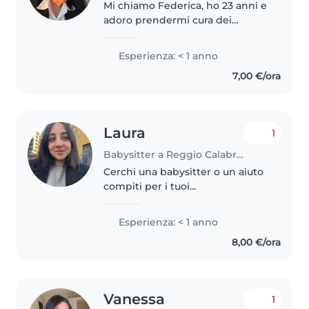
Mi chiamo Federica, ho 23 anni e
adoro prendermi cura dei
bambini. Sono una ragazza
premurosa, paziente e dolce,
Esperienza: < 1 anno
sempre attenta ai bisogni dei più
7,00 €/ora
piccoli. Mi piace creare un
ambiente..
Laura
1
Babysitter a Reggio Calabria
Cerchi una babysitter o un aiuto
compiti per i tuoi
bambini/ragazzi? Eccomi qui!
Sono Laura, studio Psicologia e il
Esperienza: < 1 anno
mio obiettivo è specializzarmi in
8,00 €/ora
Psicologia dello Sviluppo, quindi..
Vanessa
1