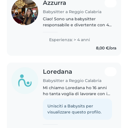
Azzurra
Babysitter a Reggio Calabria
Ciao! Sono una babysitter
responsabile e divertente con 4
anni di esperienza con bambini
di tutte le età. Mi occupo di
Esperienza: > 4 anni
bambini con ADHD, allergie
8,00 €/ora
alimentari e emofilia. Parlo
inglese..
Loredana
Babysitter a Reggio Calabria
Mi chiamo Loredana ho 16 anni
ho tanta voglia di lavorare con i
bambini, nella vita vorrei
occuparmi di bambini con
Unisciti a Babysits per
disturbi del comportamento. Ho
visualizzare questo profilo.
due fratelli piccoli e partecipo..