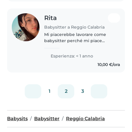
Rita
Babysitter a Reggio Calabria
Mi piacerebbe lavorare come
babysitter perché mi piace
passare del tempo con i bambini
e contribuire alla loro crescita in
Esperienza: < 1 anno
modo positivo e sereno. Sono
10,00 €/ora
una persona responsabile,
paziente..
1
2
3
Babysits
Babysitter
Reggio Calabria