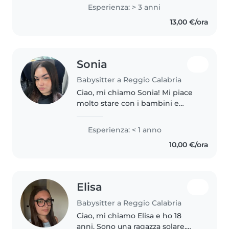
Esperienza: > 3 anni
13,00 €/ora
Sonia
Babysitter a Reggio Calabria
Ciao, mi chiamo Sonia! Mi piace
molto stare con i bambini e
prendermi cura di loro. Anche se
non ho ancora esperienza
Esperienza: < 1 anno
professionale come babysitter,
10,00 €/ora
passo spesso del tempo con i
miei..
Elisa
Babysitter a Reggio Calabria
Ciao, mi chiamo Elisa e ho 18
anni. Sono una ragazza solare,