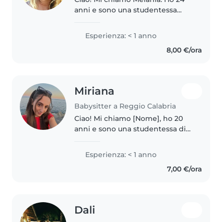
anni e sono una studentessa
universitaria. Faccio la babysitter
da due anni e nonostante gli
Esperienza: < 1 anno
impegni universitari ho sempre
8,00 €/ora
gestito bene il tempo da..
Miriana
Babysitter a Reggio Calabria
Ciao! Mi chiamo [Nome], ho 20
anni e sono una studentessa di
Psicologia Clinica. Sono una
persona responsabile, paziente e
Esperienza: < 1 anno
affidabile, con ottime capacità
7,00 €/ora
organizzative e relazionali...
Dali