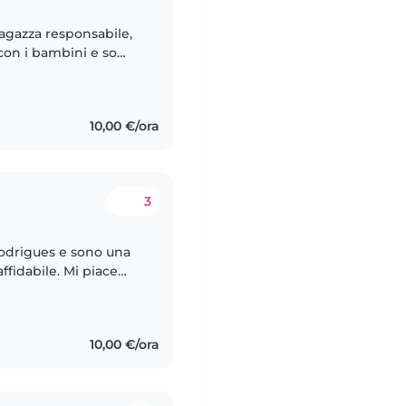
agazza responsabile,
 con i bambini e so
i 6 anni. Sono una
10,00 €/ora
3
le. Mi piace
nzione, affetto e
10,00 €/ora