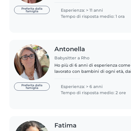
Nonna!!Attualmente faccio la Colf al
babysitter nel pomeriggio,..
Preferita dalla
Esperienza: > 11 anni
famiglia
Tempo di risposta medio: 1 ora
Antonella
Babysitter a Rho
Ho più di 6 anni di esperienza come
lavorato con bambini di ogni età, da
delle scuole elementari. Sono una p
calma e premurosa,..
Preferita dalla
Esperienza: > 6 anni
famiglia
Tempo di risposta medio: 2 ore
Fatima