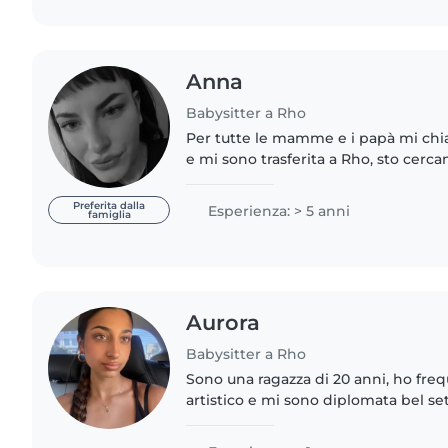
Anna
Babysitter a Rho
Per tutte le mamme e i papà mi ch
e mi sono trasferita a Rho, sto cerc
occupi dalla mattina fino al pomerigg
venerdì eventualmente..
Preferita dalla
Esperienza: > 5 anni
famiglia
Aurora
Babysitter a Rho
Sono una ragazza di 20 anni, ho frequ
artistico e mi sono diplomata bel se
Da sempre mi è piaciuta la fotografi
una persona creativa..