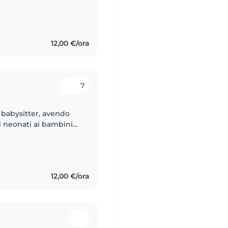
 mattino e la
12,00 €/ora
7
 babysitter, avendo
i neonati ai bambini
ersona responsabile,
12,00 €/ora