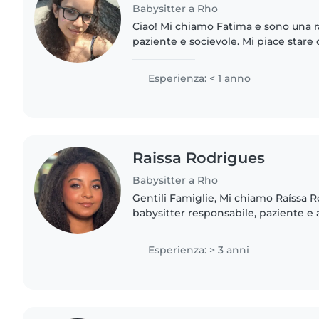
Babysitter a Rho
Ciao! Mi chiamo Fatima e sono una r
paziente e socievole. Mi piace stare
come relazionarmi con quelli dai 3 a
persona affidabile,..
Esperienza: < 1 anno
Raissa Rodrigues
Babysitter a Rho
Gentili Famiglie, Mi chiamo Raíssa Rodrigues e sono una
babysitter responsabile, paziente e affidabi
prendermi cura dei bambini con atte
rispetto per..
Esperienza: > 3 anni