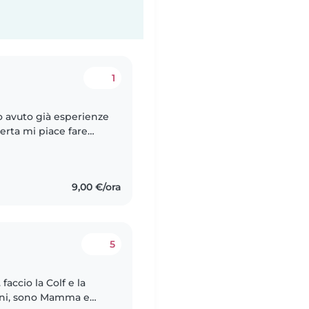
1
 avuto già esperienze
erta mi piace fare
 giochi com loro. Sono
9,00 €/ora
5
faccio la Colf e la
bini, sono Mamma e