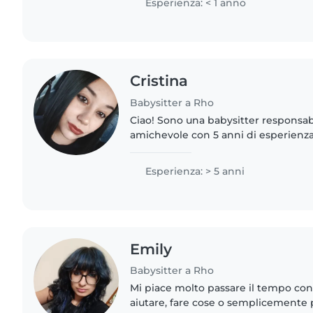
Esperienza: < 1 anno
Cristina
Babysitter a Rho
Ciao! Sono una babysitter responsab
amichevole con 5 anni di esperienza
bambini di tutte le età, dai bambini 
adolescenti. Ho una laurea..
Esperienza: > 5 anni
Emily
Babysitter a Rho
Mi piace molto passare il tempo con 
aiutare, fare cose o semplicemente 