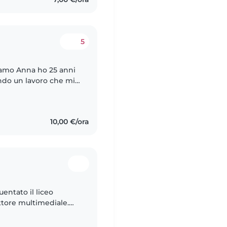
5
iamo Anna ho 25 anni
ando un lavoro che mi
io/sera dal lunedì al
10,00 €/ora
entato il liceo
ttore multimediale.
a e il disegno. Sono