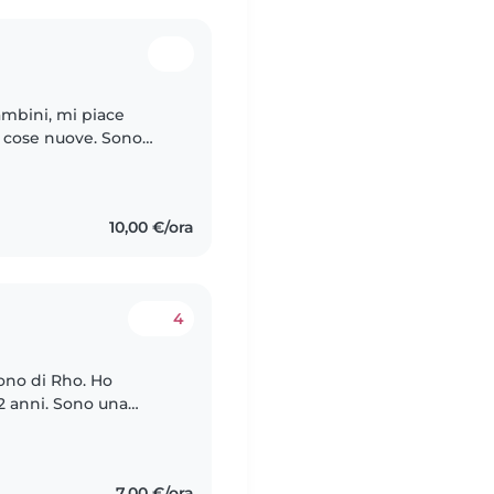
ambini, mi piace
e cose nuove. Sono
10,00 €/ora
4
sono di Rho. Ho
 2 anni. Sono una
a, amo giocare con i
7,00 €/ora