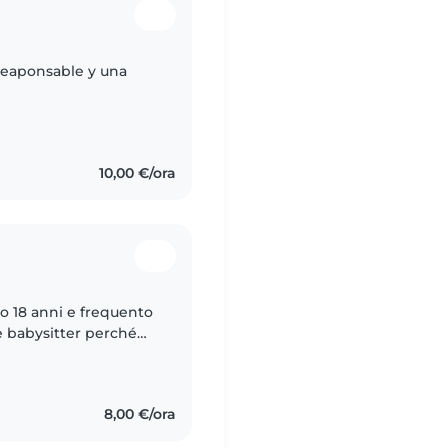
reaponsable y una
10,00 €/ora
ho 18 anni e frequento
e babysitter perché
 giocare con loro e
8,00 €/ora