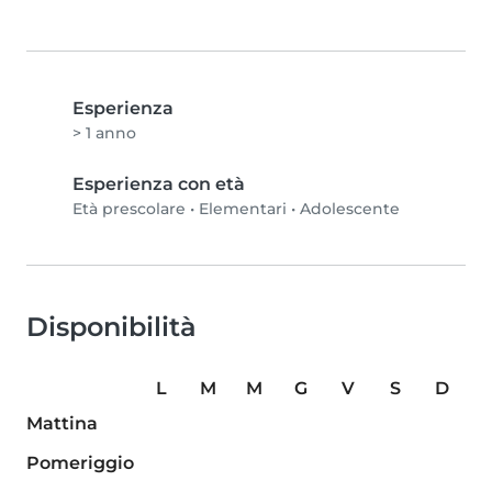
Esperienza
> 1 anno
Esperienza con età
Età prescolare
•
Elementari
•
Adolescente
Disponibilità
L
M
M
G
V
S
D
Mattina
Pomeriggio