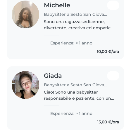
Michelle
Babysitter a Sesto San Giovanni
Sono una ragazza sedicenne,
divertente, creativa ed empatica.
Anche se non ho esperienza di
babysitting, mi piacciono molto i
Esperienza: < 1 anno
bambini e ho imparato molte
10,00 €/ora
abilità utili durante i miei..
Giada
Babysitter a Sesto San Giovanni
Ciao! Sono una babysitter
responsabile e paziente, con un
anno di esperienza con bambini
piccoli. Parlo italiano e spagnolo.
Esperienza: > 1 anno
Mi piace disegnare, fare lavoretti
15,00 €/ora
e giocare con i bambini...