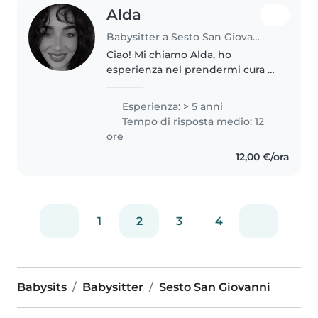
Alda
Babysitter a Sesto San Giovanni
Ciao! Mi chiamo Alda, ho
esperienza nel prendermi cura di
bambini di diverse fasce d'età,
dai neonati fino agli adolescenti.
Esperienza: > 5 anni
Sono una persona empatica,
Tempo di risposta medio: 12
responsabile e amichevole, e..
ore
12,00 €/ora
1
2
3
4
Babysits
Babysitter
Sesto San Giovanni