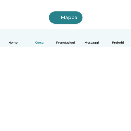
Mappa
Home
Cerca
Prenotazioni
Messaggi
Preferiti
Italiano
Come funziona
Aiuto
Termini e privacy
Prezzi
Dati aziendali
Babysits per le aziende
Standard della community