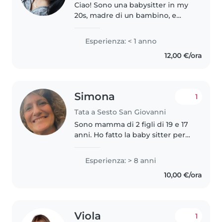
Ciao! Sono una babysitter in my
20s, madre di un bambino, e
adoro prendermi cura dei più
piccoli. Ho esperienza con
Esperienza: < 1 anno
neonati e bambini piccoli e mi
12,00 €/ora
piace fare disegni e leggere
storie...
Simona
1
Tata a Sesto San Giovanni
Sono mamma di 2 figli di 19 e 17
anni. Ho fatto la baby sitter per
molti anni a 2 ragazzi adottati di
3 e 7 anni. Sono seria curiosa
Esperienza: > 8 anni
empatica entusiasta e molto
10,00 €/ora
energica. Amo il mondo..
Viola
1