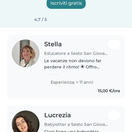
Iscriviti gratis
4,7 / 5
Stella
Educatore a Sesto San Giovanni
Le vacanze non devono far
perdere il ritmo! 🌟 Offro
supporto personalizzato per
compiti delle vacanze, ripasso
Esperienza: > 11 anni
estivo e preparazione al nuovo
15,00 €/ora
anno scolastico — con un
metodo su misura..
Lucrezia
Babysitter a Sesto San Giovanni
Ciao! Sono una babysitter