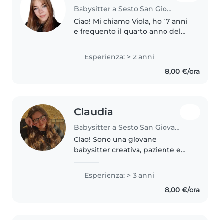
Babysitter a Sesto San Giovanni
Ciao! Mi chiamo Viola, ho 17 anni
e frequento il quarto anno del
liceo delle scienze umane. Mi
piacerebbe fare esperienza
Esperienza: > 2 anni
come babysitter in vista del mio
8,00 €/ora
futuro percorso universitario,..
Claudia
Babysitter a Sesto San Giovanni
Ciao! Sono una giovane
babysitter creativa, paziente e
responsabile con 3 anni di
esperienza nella cura di bambini
Esperienza: > 3 anni
in età tra i 5 ai 16 anni. Mi piace
8,00 €/ora
disegnare, fare lavoretti e
giocare...