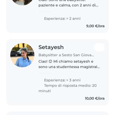
paziente e calma, con 2 anni di
esperienza nella cura di bambini
piccoli. Ho una laurea triennale e
Esperienza: > 2 anni
mi piace disegnare, leggere e
9,00 €/ora
giocare con i bambini. Sono..
Setayesh
Babysitter a Sesto San Giovanni
Ciao! 😊 Mi chiamo setayesh e
sono una studentessa magistrale
in Farmaceutica e Biotecnologie
a Milano. Vivo qui e rimarrò per
Esperienza: > 3 anni
almeno 3 anni, quindi cerco un
Tempo di risposta medio: 20
lavoro stabile e a lungo..
minuti
10,00 €/ora