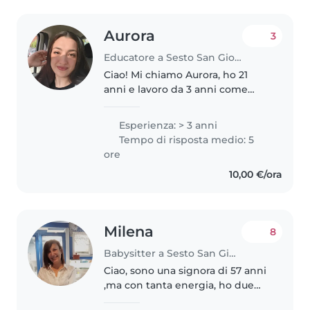
Aurora
3
Educatore a Sesto San Giovanni
Ciao! Mi chiamo Aurora, ho 21
anni e lavoro da 3 anni come
Educatrice professionale tramite
una cooperativa, affiancando
Esperienza: > 3 anni
bambini della scuola infanzia e
Tempo di risposta medio: 5
primaria con diverse difficoltà..
ore
10,00 €/ora
Milena
8
Babysitter a Sesto San Giovanni
Ciao, sono una signora di 57 anni
,ma con tanta energia, ho due
figli ormai adulti e dopo aver