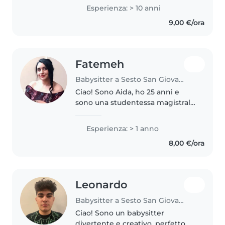
lavorato in ufficio prima e aiuto
Esperienza: > 10 anni
cuoca in seguito, mi sono
9,00 €/ora
dedicata a ciò che amo di..
Fatemeh
Babysitter a Sesto San Giovanni
Ciao! Sono Aida, ho 25 anni e
sono una studentessa magistrale
a Milano, in zona Sesto Maggio
FS. Amo molto lavorare con i
Esperienza: > 1 anno
bambini e, oltre ai miei studi, mi
8,00 €/ora
piacerebbe dare una mano..
Leonardo
Babysitter a Sesto San Giovanni
Ciao! Sono un babysitter
divertente e creativo, perfetto