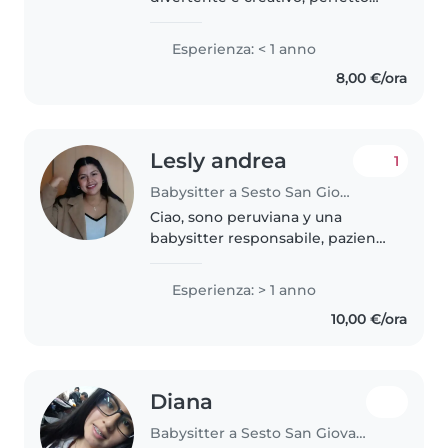
per prendersi cura dei tuoi
bambini. Ho un diploma di terza
Esperienza: < 1 anno
media e sono a mio agio con
8,00 €/ora
animali, cucina e faccende
domestiche...
Lesly andrea
1
Babysitter a Sesto San Giovanni
Ciao, sono peruviana y una
babysitter responsabile, paziente
e divertente con 1 anno di
esperienza nella cura di bambini
Esperienza: > 1 anno
di tutte le età, dai neonati agli
10,00 €/ora
adolescenti. Sto imparando..
Diana
Babysitter a Sesto San Giovanni