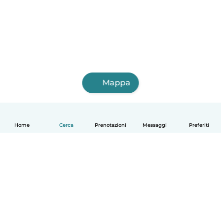
Mappa
Home
Cerca
Prenotazioni
Messaggi
Preferiti
Italiano
Come funziona
Aiuto
Termini e privacy
Prezzi