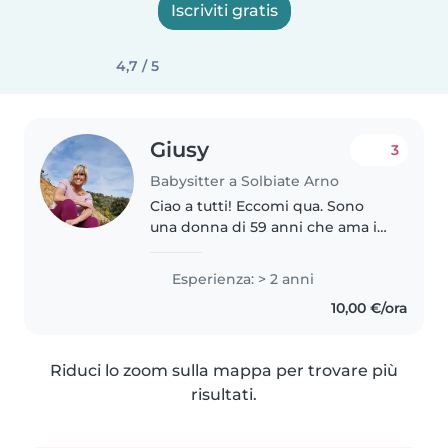
Iscriviti gratis
4,7 / 5
Giusy
3
Babysitter a Solbiate Arno
Ciao a tutti! Eccomi qua. Sono
una donna di 59 anni che ama i
bambini. Per mia sfortuna non
ho figli ma ho sempre curato figli
Esperienza: > 2 anni
di amici. Mi piace giocare con
10,00 €/ora
loro portarli a spasso..
Riduci lo zoom sulla mappa per trovare più
risultati.