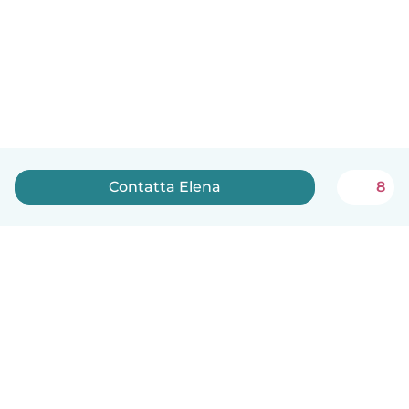
Contatta Elena
8
Italiano
Come funziona
Aiuto
Termini e privacy
Prezzi