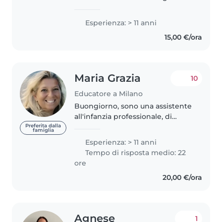
in childcare and a degree in
education. With over 10 years of
Esperienza: > 11 anni
working with children from
15,00 €/ora
toddlers to teens, I enjoy
making..
Maria Grazia
10
Educatore a Milano
Buongiorno, sono una assistente
all'infanzia professionale, di
nazionalità italiana; ho sempre
Preferita dalla
famiglia
lavorato in ambito educativo, con
Esperienza: > 11 anni
età da 0 a 6 anni. Dal 2000 al 2014
Tempo di risposta medio: 22
ho coordinato in..
ore
20,00 €/ora
Agnese
1