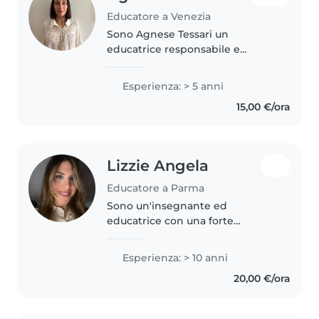
Educatore a Venezia
Sono Agnese Tessari un
educatrice responsabile e
paziente, con 5 anni di
esperienza nel prendermi cura di
Esperienza: > 5 anni
bambini di tutte le fasce d'età,
15,00 €/ora
dai neonati ai bambini delle
elementari...
Lizzie Angela
Educatore a Parma
Sono un'insegnante ed
educatrice con una forte
empatia e una solida esperienza
nel lavoro educativo. Ho lavorato
Esperienza: > 10 anni
con bambini e ragazzi di diverse
20,00 €/ora
fasce d'età, dai neonati agli
adolescenti...