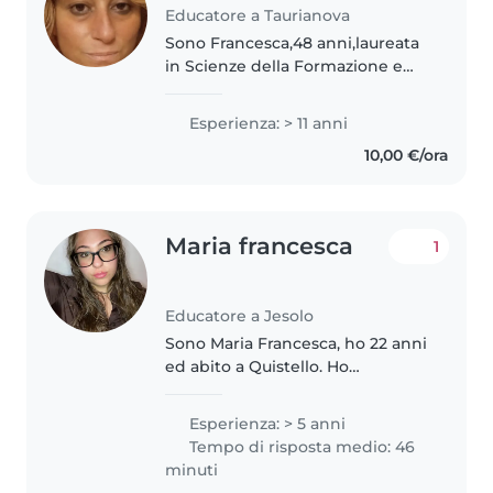
Educatore a Taurianova
Sono Francesca,48 anni,laureata
in Scienze della Formazione e
Puericultura. Lavoro nel campo
della neonatologia e prima
Esperienza: > 11 anni
infanzia da più di 20 anni
10,00 €/ora
oramai,amo molto i bambini e
lavorare..
Maria francesca
1
Educatore a Jesolo
Sono Maria Francesca, ho 22 anni
ed abito a Quistello. Ho
frequentato il corso Socio
Sanitario ad Ostiglia e
Esperienza: > 5 anni
attualmente frequento il corso di
Tempo di risposta medio: 46
Scienze dell'educazione a
minuti
Ferrara. Ho..