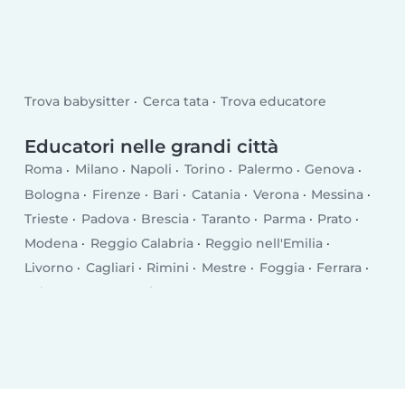
Trova babysitter
Cerca tata
Trova educatore
Educatori nelle grandi città
Roma
Milano
Napoli
Torino
Palermo
Genova
Bologna
Firenze
Bari
Catania
Verona
Messina
Trieste
Padova
Brescia
Taranto
Parma
Prato
Modena
Reggio Calabria
Reggio nell'Emilia
Livorno
Cagliari
Rimini
Mestre
Foggia
Ferrara
Salerno
Monza
Siracusa
Bergamo
Trento
Perugia
Pescara
Forlì
Vicenza
Terni
Pisa
Bolzano