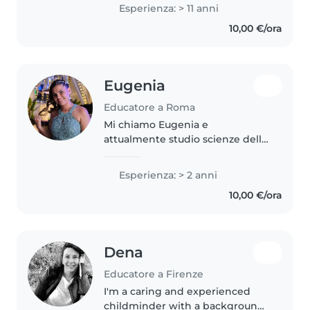
tutte le età, dai più piccoli fino
Esperienza: > 11 anni
agli adolescenti. Parlo
10,00 €/ora
fluentemente francese, inglese..
Eugenia
Educatore a Roma
Mi chiamo Eugenia e
attualmente studio scienze della
formazione , ho sempre lavorato
con bambini dai 3 fino ai 5 anni.
Esperienza: > 2 anni
In particolare ho lavorato ai
10,00 €/ora
centri estivi per lo più
Dena
Educatore a Firenze
I'm a caring and experienced
childminder with a background