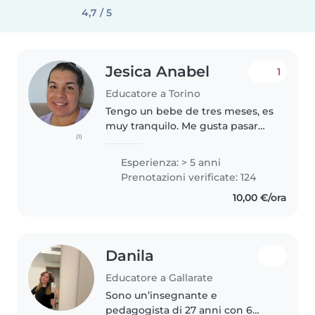
4,7 / 5
Jesica Anabel
1
Educatore a Torino
Tengo un bebe de tres meses, es
muy tranquilo. Me gusta pasar
(1)
tiempo con él. Me dedico al
cuidado de niños hace 5 años
Esperienza: > 5 anni
descubrí que ademas de estar
Prenotazioni verificate: 124
trabajando se puede aprender
10,00 €/ora
diferentes..
Danila
Educatore a Gallarate
Sono un’insegnante e
pedagogista di 27 anni con 6