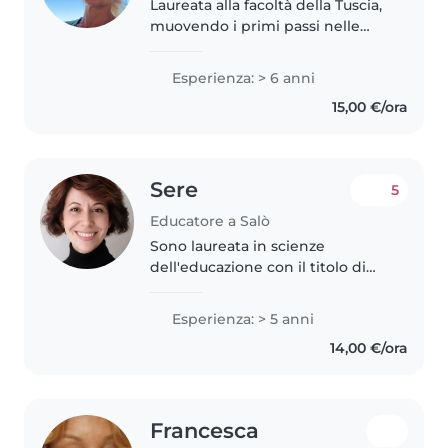
Laureata alla facoltà della Tuscia,
muovendo i primi passi nelle
scuole, con progetti mirati alla
sensibilizzazione dell’ambiente e
Esperienza: > 6 anni
alla conoscenza dello stesso
15,00 €/ora
attraverso l’uso di..
Sere
5
Educatore a Salò
Sono laureata in scienze
dell'educazione con il titolo di
educatrice professionale. Ho
maturato diverse esperienze
Esperienza: > 5 anni
educativi con minori: sono stata
14,00 €/ora
animatrice, assistente ad
personam,..
Francesca