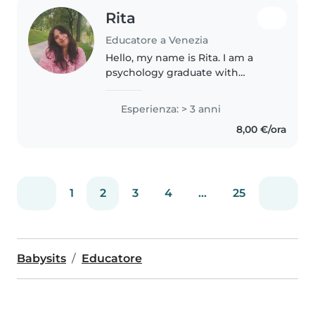
Rita
Educatore a Venezia
Hello, my name is Rita. I am a
psychology graduate with
experience supporting children
through child-protection and
Esperienza: > 3 anni
psychosocial programmes. I am
8,00 €/ora
caring, patient, responsible, and..
1
2
3
4
...
25
Babysits
Educatore