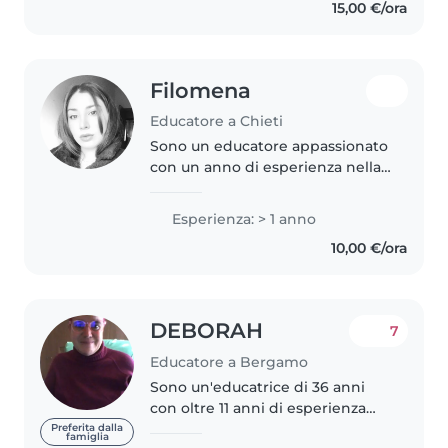
15,00 €/ora
Filomena
Educatore a Chieti
Sono un educatore appassionato
con un anno di esperienza nella
cura di bambini di diverse età,
dai neonati ai bambini in età
Esperienza: > 1 anno
prescolare. Ho una laurea in
10,00 €/ora
Scienze dell'Educazione e..
DEBORAH
7
Educatore a Bergamo
Sono un'educatrice di 36 anni
con oltre 11 anni di esperienza
nel prendermi cura di bambini di
Preferita dalla
famiglia