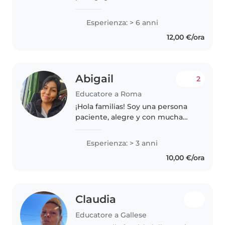
anni di esperienza nel
prendermi cura di bambini in età
Esperienza: > 6 anni
prescolare e scolare. Sono
12,00 €/ora
responsabile, divertente e
creativa, con abilità..
Abigail
2
Educatore a Roma
¡Hola familias! Soy una persona
paciente, alegre y con mucha
energía, me enfocó en que los
niños se sientan escuchados y
Esperienza: > 3 anni
bien atendidos en su día a día.
10,00 €/ora
Me aseguro de que se diviertan..
Claudia
Educatore a Gallese