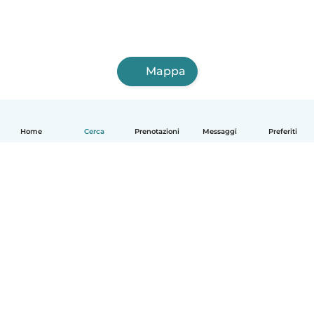
Mappa
Home
Cerca
Prenotazioni
Messaggi
Preferiti
Italiano
Come funziona
Aiuto
Termini e privacy
Prezzi
Dati aziendali
Babysits per le aziende
Standard della community