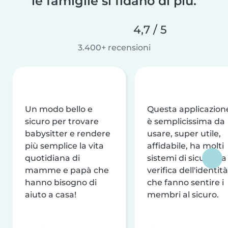
le famiglie si fidano di più.
4,7 / 5
3.400+ recensioni
Un modo bello e
Questa applicazion
sicuro per trovare
è semplicissima da
babysitter e rendere
usare, super utile,
più semplice la vita
affidabile, ha molti
quotidiana di
sistemi di sicurezza
mamme e papà che
verifica dell'identità
hanno bisogno di
che fanno sentire i
aiuto a casa!
membri al sicuro.