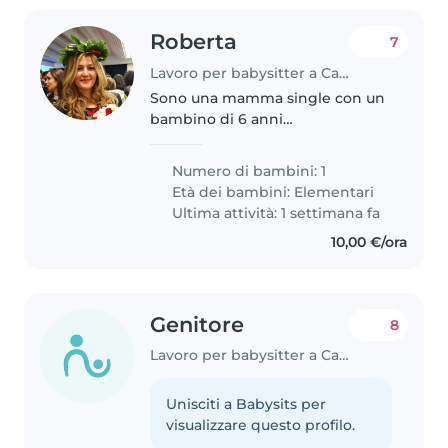
Roberta
7
Lavoro per babysitter a Cadegliano Viconago
Sono una mamma single con un
bambino di 6 anni
estremamente affettuoso e a
volte capriccioso. Cerco una
Numero di bambini: 1
persona affidabile con cui urare
Età dei bambini:
Elementari
un rapporto a lungo termine, che
Ultima attività: 1 settimana fa
si prenda..
10,00 €/ora
Genitore
8
Lavoro per babysitter a Cadegliano Viconago
Unisciti a Babysits per
visualizzare questo profilo.