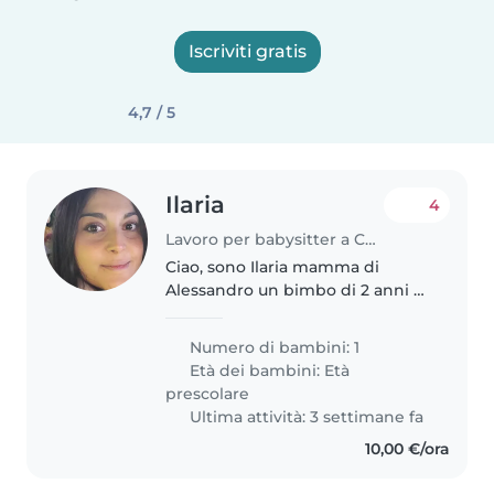
Iscriviti gratis
4,7 / 5
Ilaria
4
Lavoro per babysitter a Cadegliano Viconago
Ciao, sono Ilaria mamma di
Alessandro un bimbo di 2 anni e
mezzo. Sono alla ricerca di una
babysitter affidabile, amorevole
Numero di bambini: 1
ed empatica, che possa
Età dei bambini:
Età
prendere al nido mio figlio e
prescolare
prendersi..
Ultima attività: 3 settimane fa
10,00 €/ora