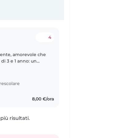
4
ziente, amorevole che
di 3 e 1 anno: un
creatività e affetto.
rescolare
8,00 €/ora
iù risultati.