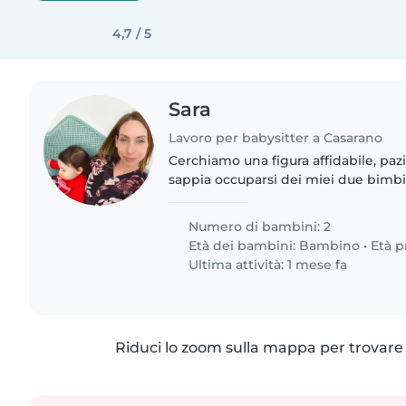
4,7 / 5
Sara
Lavoro per babysitter a Casarano
Cerchiamo una figura affidabile, pa
sappia occuparsi dei miei due bimbi 
bimbo e una bimba pieni di energia, 
Cerco una persona..
Numero di bambini: 2
Età dei bambini:
Bambino
•
Età p
Ultima attività: 1 mese fa
Riduci lo zoom sulla mappa per trovare p