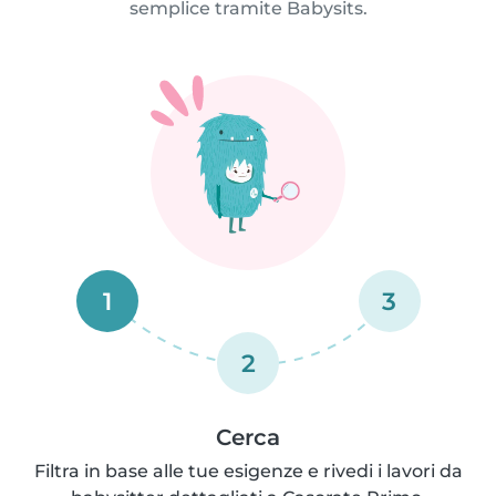
semplice tramite Babysits.
1
3
2
Cerca
Filtra in base alle tue esigenze e rivedi i lavori da