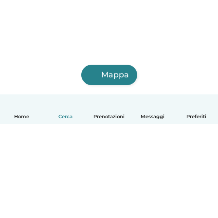
Mappa
Home
Cerca
Prenotazioni
Messaggi
Preferiti
Italiano
Come funziona
Aiuto
Termini e privacy
Prezzi
Dati aziendali
Babysits per le aziende