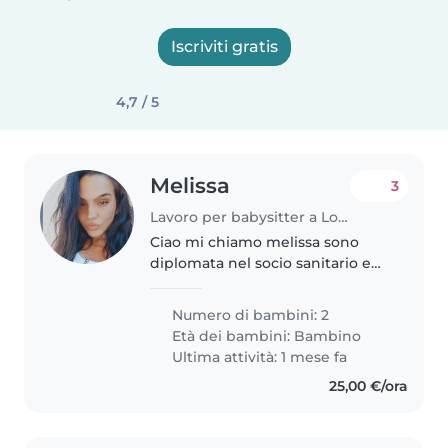
Iscriviti gratis
4,7 / 5
Melissa
3
Lavoro per babysitter a Lonate Pozzolo
Ciao mi chiamo melissa sono
diplomata nel socio sanitario e
sto cercando lavoro come baby
Sitter sono disponibile per la
Numero di bambini: 2
zona del Canton Ticino.
Età dei bambini:
Bambino
Disponibilità immediata e
Ultima attività: 1 mese fa
flessibile..
25,00 €/ora