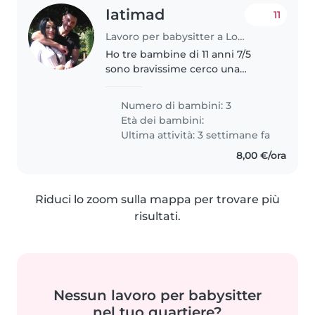
Iatimad
11
Lavoro per babysitter a Lonate Pozzolo
Ho tre bambine di 11 anni 7/5
sono bravissime cerco una
babysitter che le aiuta per i
compiti sono molto autonome e
Numero di bambini: 3
simpatiche e mi piace molto
Età dei bambini:
anche giocare l’unica problema è
Ultima attività: 3 settimane fa
che..
8,00 €/ora
Riduci lo zoom sulla mappa per trovare più
risultati.
Nessun lavoro per babysitter
nel tuo quartiere?