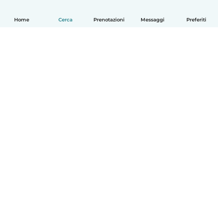
Home
Cerca
Prenotazioni
Messaggi
Preferiti
Italiano
Come funziona
Aiuto
Termini e privacy
Prezzi
Dati aziendali
Babysits per le aziende
Standard della community
© Babysits B.V.