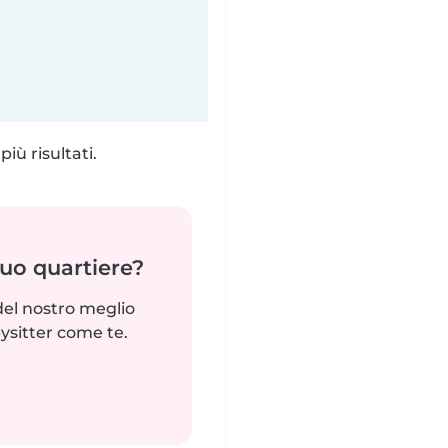
iù risultati.
tuo quartiere?
del nostro meglio
ysitter come te.