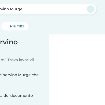
rvino Murge
Più filtri
ervino
i. Trova lavori di
 Minervino Murge che
ria del documento