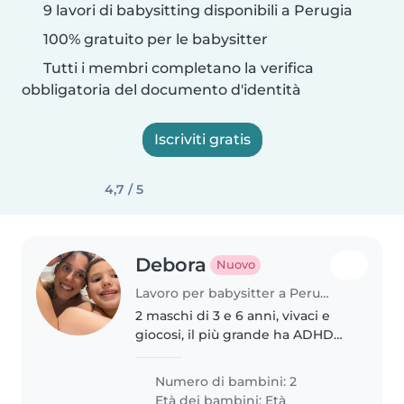
9 lavori di babysitting disponibili a Perugia
100% gratuito per le babysitter
Tutti i membri completano la verifica
obbligatoria del documento d'identità
Iscriviti gratis
4,7 / 5
Debora
Nuovo
Lavoro per babysitter a Perugia
2 maschi di 3 e 6 anni, vivaci e
giocosi, il più grande ha ADHD
lieve
Numero di bambini: 2
Età dei bambini:
Età