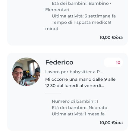
intrattenga circa un'ora prima di
Età dei bambini:
Bambino
•
portarla al lavoro di mio marito..
Elementari
Ultima attività: 3 settimane fa
Tempo di risposta medio: 8
minuti
10,00 €/ora
Federico
10
Lavoro per babysitter a Perugia
Mi occorre una mano dalle 9 alle
12 30 dal lunedì al venerdì
occupando il tempo solo per mio
figlio
Numero di bambini: 1
Età dei bambini:
Neonato
Ultima attività: 1 mese fa
10,00 €/ora