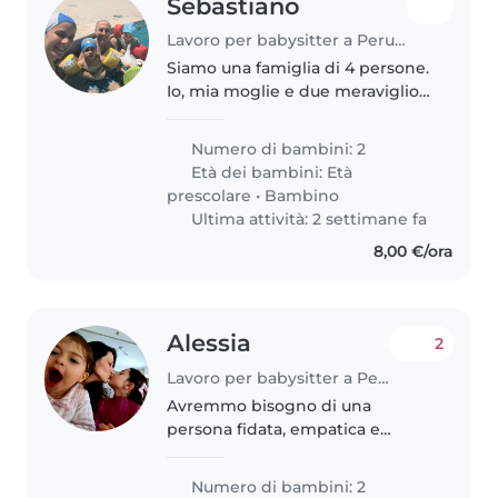
Sebastiano
Lavoro per babysitter a Perugia
Siamo una famiglia di 4 persone.
Io, mia moglie e due meravigliosi
bambini. Riccardo, 4 anni e Viola
2 anni. Sono due bambini
Numero di bambini: 2
dolcissimi, curiosi e con energia
Età dei bambini:
Età
da vendere.
prescolare
•
Bambino
Ultima attività: 2 settimane fa
8,00 €/ora
Alessia
2
Lavoro per babysitter a Perugia
Avremmo bisogno di una
persona fidata, empatica e
precisa, che riprenda la piccola
all'asilo a Ponte Pattoli e la
Numero di bambini: 2