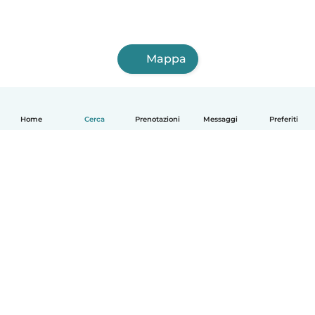
Mappa
Home
Cerca
Prenotazioni
Messaggi
Preferiti
Italiano
Come funziona
Aiuto
Termini e privacy
Prezzi
Dati aziendali
Babysits per le aziende
Standard della community