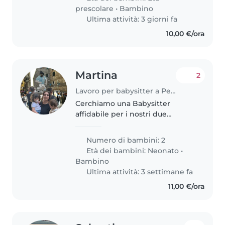
prescolare
•
Bambino
Ultima attività: 3 giorni fa
10,00 €/ora
Martina
2
Lavoro per babysitter a Perugia
Cerchiamo una Babysitter
affidabile per i nostri due
bambini, 1 neonato e 1 piccolo in
età da passeggino, creativi e
Numero di bambini: 2
sempre allegri. Importante siano
Età dei bambini:
Neonato
•
pazienti ed affettuosi.
Bambino
Contattateci..
Ultima attività: 3 settimane fa
11,00 €/ora