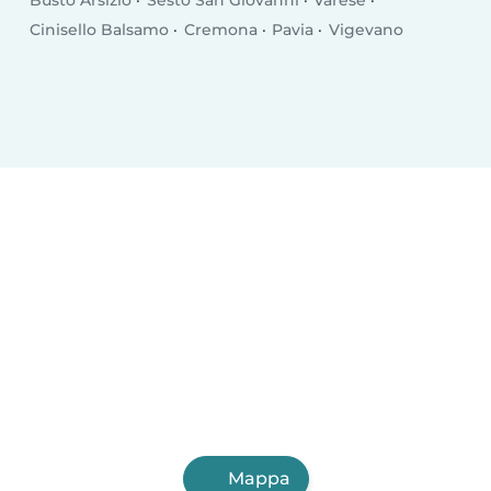
Busto Arsizio
Sesto San Giovanni
Varese
Cinisello Balsamo
Cremona
Pavia
Vigevano
Mappa