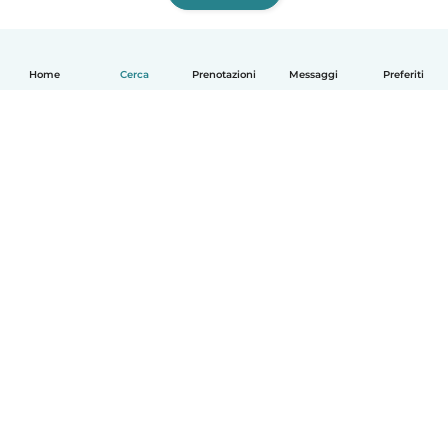
Home
Cerca
Prenotazioni
Messaggi
Preferiti
Italiano
Come funziona
Aiuto
Termini e privacy
Prezzi
Dati aziendali
Babysits per le aziende
Standard della community
© Babysits B.V.