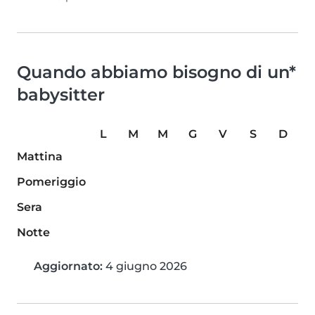
Quando abbiamo bisogno di un*
babysitter
L
M
M
G
V
S
D
Mattina
Pomeriggio
Sera
Notte
Aggiornato:
4 giugno 2026