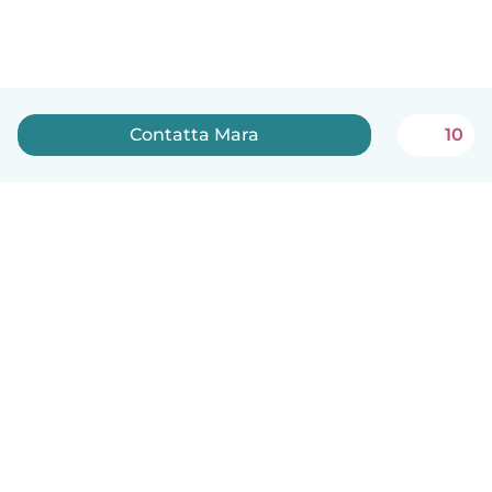
Contatta Mara
10
Italiano
Come funziona
Aiuto
Termini e privacy
Prezzi
Dati aziendali
Babysits per le aziende