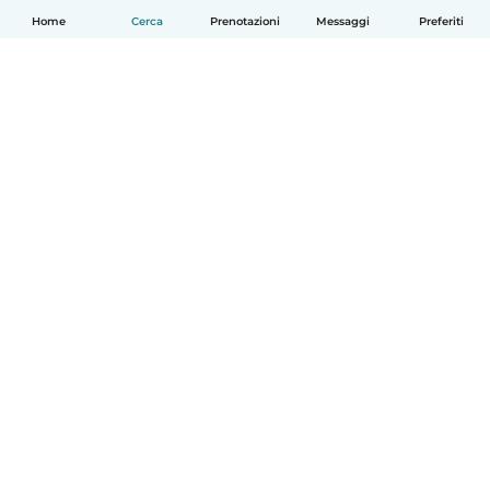
Home
Cerca
Prenotazioni
Messaggi
Preferiti
Italiano
Come funziona
Aiuto
Termini e privacy
Prezzi
Dati aziendali
Babysits per le aziende
Standard della community
© Babysits B.V.