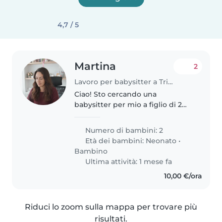
4,7 / 5
Martina
2
Lavoro per babysitter a Triuggio
Ciao! Sto cercando una
babysitter per mio a figlio di 2
anni, energico ma molto dolce e
per mia figlia che nascerà tra fine
Numero di bambini: 2
settembre e inizio ottobre. L'idea
Età dei bambini:
Neonato
•
è di alternarsi nella..
Bambino
Ultima attività: 1 mese fa
10,00 €/ora
Riduci lo zoom sulla mappa per trovare più
risultati.