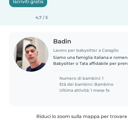
Iscriviti gratis
4,7 / 5
Badin
Lavoro per babysitter a Caraglio
Siamo una famiglia italiana e romena
Babysitter o Tata affidabile per pren
bimbo.Cerchiamo una persona con e
bimbi..
Numero di bambini: 1
Età dei bambini:
Bambino
Ultima attività: 1 mese fa
Riduci lo zoom sulla mappa per trovare p