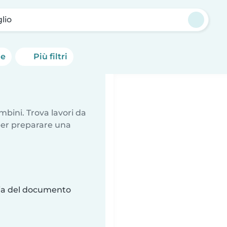
lio
he
Più filtri
mbini. Trova lavori da
 per preparare una
ria del documento