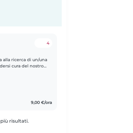
4
 alla ricerca di un/una
dersi cura del nostro
sperienza nel gestire
9,00 €/ora
iù risultati.