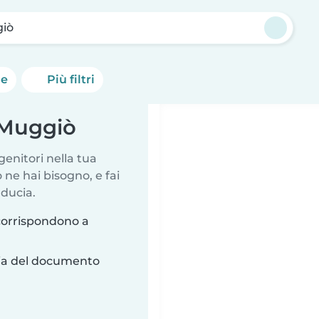
iò
he
Più filtri
 Muggiò
genitori nella tua
ne hai bisogno, e fai
iducia.
corrispondono a
ria del documento