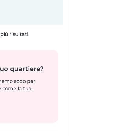
iù risultati.
tuo quartiere?
reremo sodo per
e come la tua.