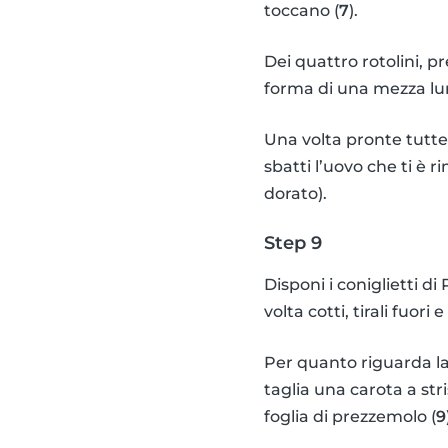
toccano (
7
).
Dei quattro rotolini, p
forma di una mezza lu
Una volta pronte tutte l
sbatti l’uovo che ti è r
dorato).
Step 9
Disponi i coniglietti di
volta cotti, tirali fuori 
Per quanto riguarda la 
taglia una carota a str
foglia di prezzemolo (
9