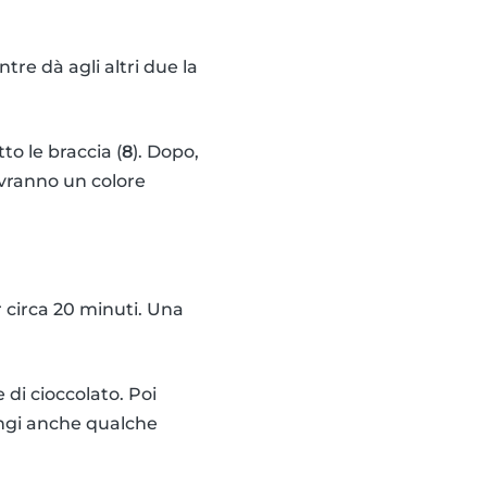
tre dà agli altri due la
to le braccia (
8
). Dopo,
 avranno un colore
er circa 20 minuti. Una
 di cioccolato. Poi
iungi anche qualche