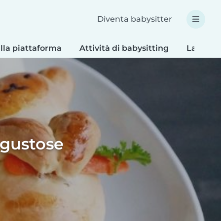
Diventa babysitter
lla piattaforma
Attività di babysitting
Lavoretti
 gustose