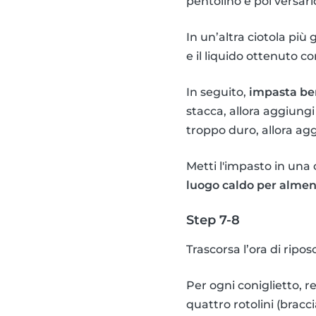
pentolino e poi versarlo
In un’altra ciotola più 
e il liquido ottenuto co
In seguito,
impasta ben
stacca, allora aggiungi
troppo duro, allora agg
Metti l'impasto in una 
luogo caldo per almen
Step 7-8
Trascorsa l’ora di ripos
Per ogni coniglietto, re
quattro rotolini (bracc