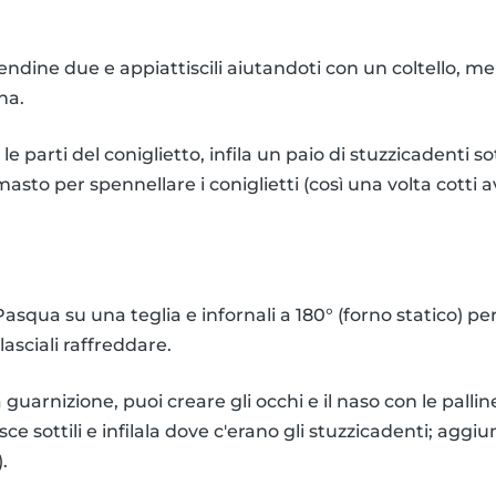
rendine due e appiattiscili aiutandoti con un coltello, men
na.
e parti del coniglietto, infila un paio di stuzzicadenti sot
imasto per spennellare i coniglietti (così una volta cotti
 Pasqua su una teglia e infornali a 180° (forno statico) p
e lasciali raffreddare.
guarnizione, puoi creare gli occhi e il naso con le palline
isce sottili e infilala dove c'erano gli stuzzicadenti; agg
).