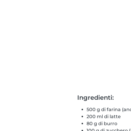
Ingredienti:
500 g di farina (an
200 ml di latte
80 g di burro
100 g di zucchero 