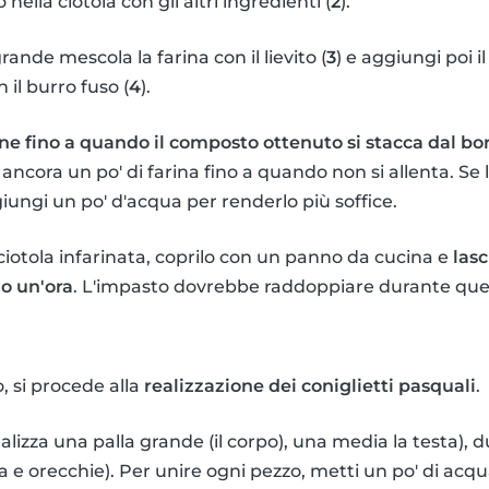
 nella ciotola con gli altri ingredienti (
2
).
grande mescola la farina con il lievito (
3
) e aggiungi poi i
n il burro fuso (
4
).
e fino a quando il composto ottenuto si stacca dal bo
 ancora un po' di farina fino a quando non si allenta. Se
iungi un po' d'acqua per renderlo più soffice.
ciotola infarinata, coprilo con un panno da cucina e
lasc
o un'ora
. L'impasto dovrebbe raddoppiare durante que
o, si procede alla
realizzazione dei coniglietti pasquali
.
alizza una palla grande (il corpo), una media la testa), du
ia e orecchie). Per unire ogni pezzo, metti un po' di acqu