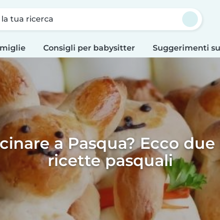
a la tua ricerca
amiglie
Consigli per babysitter
Suggerimenti su
cinare a Pasqua? Ecco due
ricette pasquali