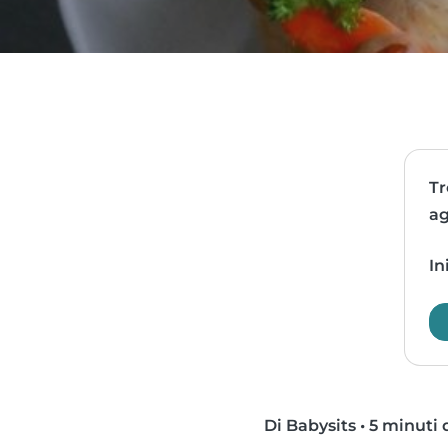
Tr
ag
In
Di Babysits
•
5 minuti d