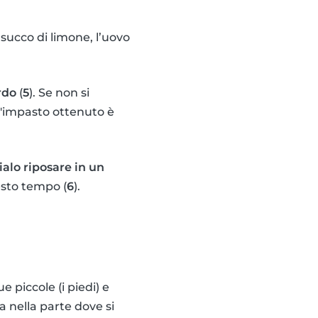
l succo di limone, l’uovo
rdo
(
5
). Se non si
 l'impasto ottenuto è
ialo riposare in un
sto tempo (
6
).
e piccole (i piedi) e
a nella parte dove si