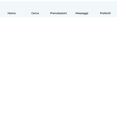
Home
Cerca
Prenotazioni
Messaggi
Preferiti
Italiano
Come funziona
Aiuto
Termini e privacy
Prezzi
Dati aziendali
Babysits per le aziende
Standard della community