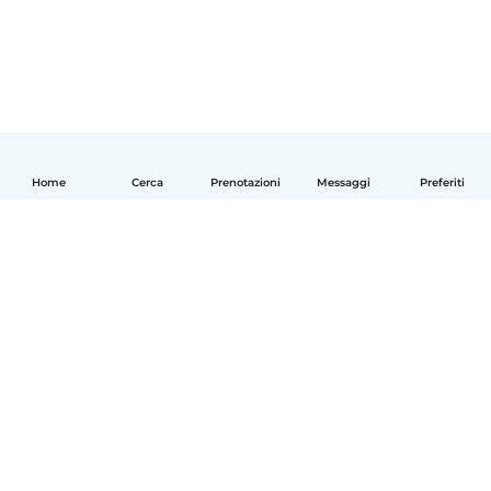
Home
Cerca
Prenotazioni
Messaggi
Preferiti
Italiano
Come funziona
Aiuto
Termini e privacy
Prezzi
Dati aziendali
Babysits per le aziende