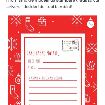
Ti forniamo
tre modelli
da stampare
gratis
su cui
scrivere i desideri dei tuoi bambini!