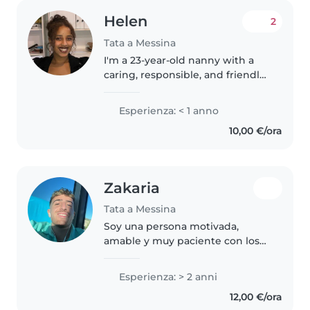
Helen
2
Tata a Messina
I'm a 23-year-old nanny with a
caring, responsible, and friendly
personality. While I don't have
any prior professional
Esperienza: < 1 anno
experience, I have enjoyed
10,00 €/ora
caring for toddlers and
preschoolers..
Zakaria
Tata a Messina
Soy una persona motivada,
amable y muy paciente con los
niños. Me encanta mucho pasar
tiempo con ellos , me gusta crear
Esperienza: > 2 anni
un ambiente seguro y divertido,
12,00 €/ora
ayudándoles en sus tareas y..