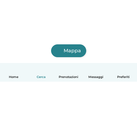
Mappa
Home
Cerca
Prenotazioni
Messaggi
Preferiti
Italiano
Come funziona
Aiuto
Termini e privacy
Prezzi