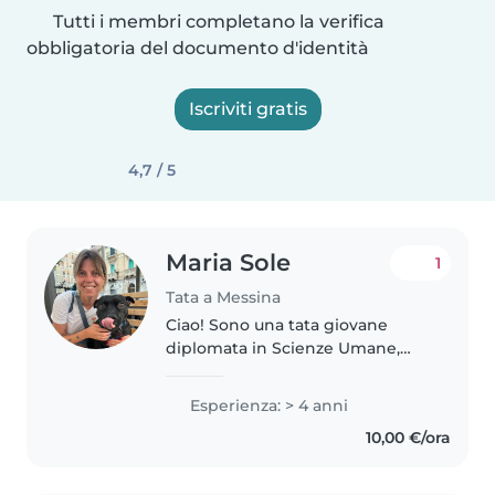
Tutti i membri completano la verifica
obbligatoria del documento d'identità
Iscriviti gratis
4,7 / 5
Maria Sole
1
Tata a Messina
Ciao! Sono una tata giovane
diplomata in Scienze Umane,
con 4 anni di esperienza nella
cura di bambini di tutte le età.
Esperienza: > 4 anni
Parlo inglese e italiano e ho una
10,00 €/ora
certificazione in primo soccorso...