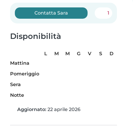
Contatta Sara
1
Disponibilità
L
M
M
G
V
S
D
Mattina
Pomeriggio
Sera
Notte
Aggiornato:
22 aprile 2026