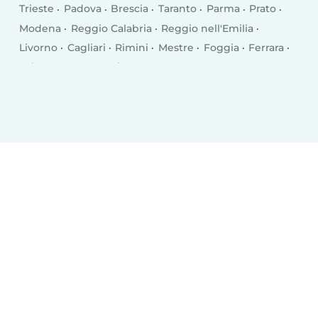
Trieste
Padova
Brescia
Taranto
Parma
Prato
Modena
Reggio Calabria
Reggio nell'Emilia
Livorno
Cagliari
Rimini
Mestre
Foggia
Ferrara
Salerno
Monza
Siracusa
Bergamo
Trento
Perugia
Pescara
Forlì
Vicenza
Terni
Pisa
Bolzano