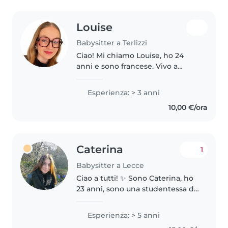
Louise
Babysitter a Terlizzi
Ciao! Mi chiamo Louise, ho 24
anni e sono francese. Vivo a
Terlizzi e sono madrelingua
francese e bilingue in italiano.
Esperienza: > 3 anni
Lavorare con i bambini è sempre
10,00 €/ora
stata una delle mie più grandi..
Caterina
1
Babysitter a Lecce
Ciao a tutti! ✨ Sono Caterina, ho
23 anni, sono una studentessa di
psicologia e vivo a Lecce (ma per
l'estate mi troverò anche su
Esperienza: > 5 anni
Porto Cesareo). Mi reputo una