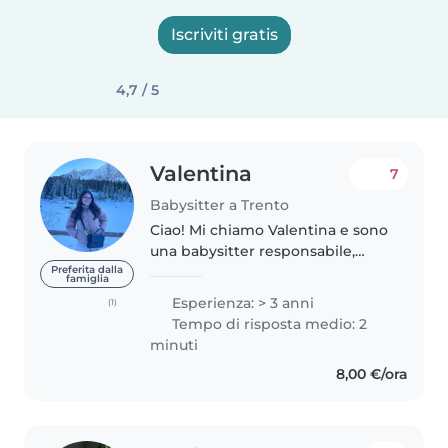
Iscriviti gratis
4,7 / 5
Valentina
7
Babysitter a Trento
Ciao! Mi chiamo Valentina e sono
una babysitter responsabile,
paziente e affidabile. Ho
Preferita dalla
famiglia
esperienza nella cura dei
Esperienza: > 3 anni
(1)
bambini di diverse età, mi piace
Tempo di risposta medio: 2
organizzare attività creative,
minuti
aiutare..
8,00 €/ora