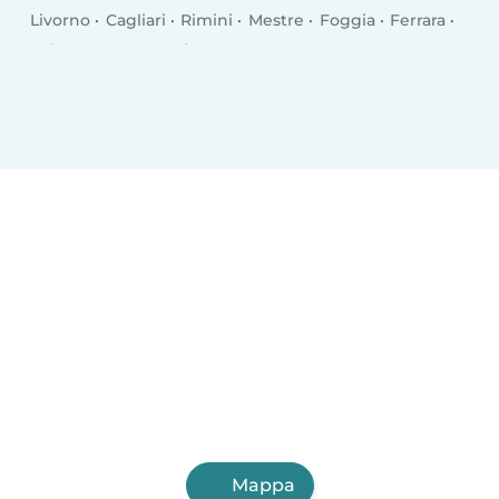
Livorno
Cagliari
Rimini
Mestre
Foggia
Ferrara
Salerno
Monza
Siracusa
Bergamo
Trento
Perugia
Pescara
Forlì
Vicenza
Terni
Pisa
Bolzano
Mappa