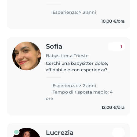
e attualmente sono al secondo
anno della magistrale presso
Esperienza: > 3 anni
Sapienza. Ormai sono più di tre
10,00 €/ora
anni che lavoro con diverse..
Sofia
1
Babysitter a Trieste
Cerchi una babysitter dolce,
affidabile e con esperienza?
Eccomi! 😊 Mi chiamo Sofia, sono
una studentessa di Igiene
Esperienza: > 2 anni
dentale, solare e responsabile,
Tempo di risposta medio: 4
con una grande passione per i
ore
bambini!..
12,00 €/ora
Lucrezia