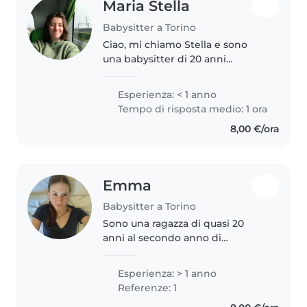
Maria Stella
Babysitter a Torino
Ciao, mi chiamo Stella e sono
una babysitter di 20 anni
entusiasta e paziente,
madrelingua italiano e fluente
Esperienza: < 1 anno
con spagnolo e inglese. Anche
Tempo di risposta medio: 1 ora
se non ho ancora esperienza
8,00 €/ora
professionale,..
Emma
Babysitter a Torino
Sono una ragazza di quasi 20
anni al secondo anno di
Università, ho già avuto
esperienza con bambini e
Esperienza: > 1 anno
ragazzi, ma fin da piccola ho
Referenze: 1
badato a cugini e fratelli più