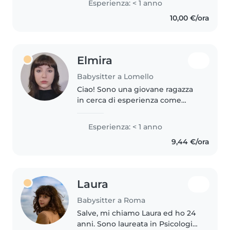
Esperienza: < 1 anno
varie età e mi piace proporre
10,00 €/ora
loro sempre qualcosa di nuovo..
Elmira
Babysitter a Lomello
Ciao! Sono una giovane ragazza
in cerca di esperienza come
babysitter. Ho frequentato il
liceo linguistico e parlo inglese,
Esperienza: < 1 anno
italiano e russo. Mi piace molto
9,44 €/ora
stare con i bambini e ho..
Laura
Babysitter a Roma
Salve, mi chiamo Laura ed ho 24
anni. Sono laureata in Psicologia