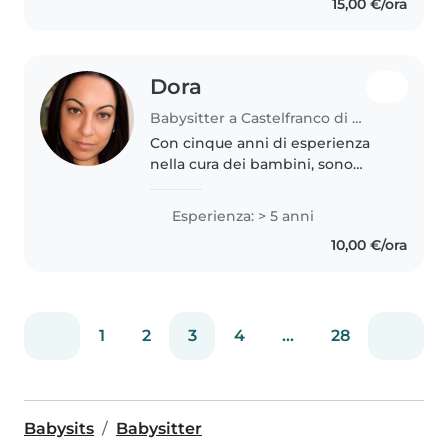
15,00 €/ora
ragazza solare, responsabile,..
Dora
Babysitter a Castelfranco di Sotto
Con cinque anni di esperienza
nella cura dei bambini, sono
specializzata nell'intrattenere e
educare bambini di tutte le età.
Esperienza: > 5 anni
Ho esperienza con neonati,
10,00 €/ora
bambini in età prescolare,..
1
2
3
4
...
28
Babysits
Babysitter