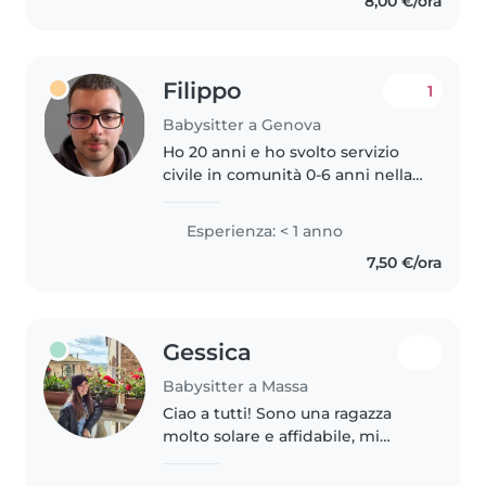
8,00 €/ora
piccoli, perciò..
Filippo
1
Babysitter a Genova
Ho 20 anni e ho svolto servizio
civile in comunità 0-6 anni nella
quale gestivo nanne pappe e
giochi sia in autonomia e sia con
Esperienza: < 1 anno
supporto delle tate , mi piace
7,50 €/ora
stare a contatto con..
Gessica
Babysitter a Massa
Ciao a tutti! Sono una ragazza
molto solare e affidabile, mi
piace stare a contatto con i
bambini. Ho tenuto bambini di