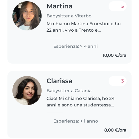
Martina
5
Babysitter a Viterbo
Mi chiamo Martina Ernestini e ho
22 anni, vivo a Trento e
attualmente sono una
studentessa di Giurisprudenza.
Esperienza: > 4 anni
Sono una ragazza paziente,
10,00 €/ora
dolce, premurosa e divertente.
Mi piace rendermi..
Clarissa
3
Babysitter a Catania
Ciao! Mi chiamo Clarissa, ho 24
anni e sono una studentessa
universitaria. Mi sto avvicinando
al mondo del babysitting con
Esperienza: < 1 anno
entusiasmo e voglia di fare
8,00 €/ora
esperienza in un ambiente
sereno,..