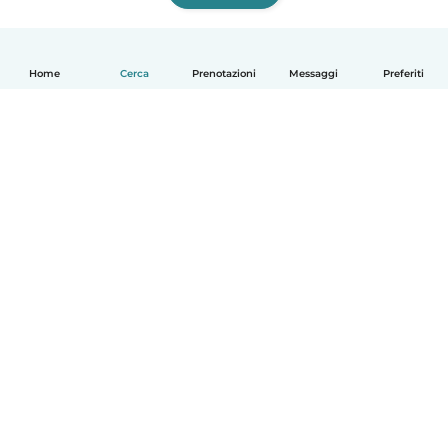
Home
Cerca
Prenotazioni
Messaggi
Preferiti
Italiano
Come funziona
Aiuto
Termini e privacy
Prezzi
Dati aziendali
Babysits per le aziende
Standard della community
© Babysits B.V.