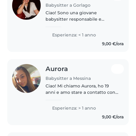
Babysitter a Gorlago
Ciao! Sono una giovane
babysitter responsabile e
amichevole, perfetta per
prendersi cura dei tuoi bambini.
Esperienza: < 1 anno
Parlo inglese, italiano e spagnolo,
9,00 €/ora
e ho una passione per la lettura,
la..
Aurora
Babysitter a Messina
Ciao! Mi chiamo Aurora, ho 19
anni e amo stare a contatto con i
bambini. Da circa un anno lavoro
come babysitter, esperienza che
Esperienza: > 1 anno
mi ha permesso di occuparmi
9,00 €/ora
anche di più bambini
contemporaneamente...