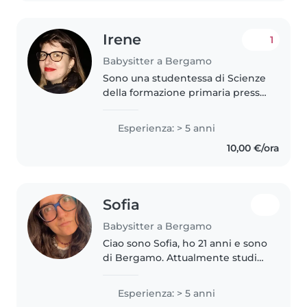
Irene
1
Babysitter a Bergamo
Sono una studentessa di Scienze
della formazione primaria presso
UNIBG, con già diversi anni di
insegnamento alle spalle,
Esperienza: > 5 anni
compresi due anni presso una
10,00 €/ora
Scuola Internazionale e come..
Sofia
Babysitter a Bergamo
Ciao sono Sofia, ho 21 anni e sono
di Bergamo. Attualmente studio
Scienze Biologiche a Milano. Ho
sempre amato i bambini di tutte
Esperienza: > 5 anni
le età e per anni me ne sono