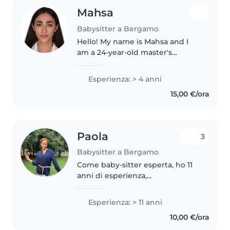
Mahsa
Babysitter a Bergamo
Hello! My name is Mahsa and I
am a 24-year-old master's
student currently living in
Bergamo. I am an English
Esperienza: > 4 anni
teacher with 4–5 years of
15,00 €/ora
experience teaching children,
teenagers, and..
Paola
3
Babysitter a Bergamo
Come baby-sitter esperta, ho 11
anni di esperienza,
principalmente con bambini
piccoli e neonati. Sono una
Esperienza: > 11 anni
persona paziente e creativa, in
10,00 €/ora
grado di intrattenere i bambini
con attività..