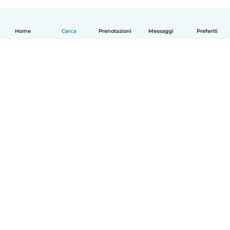
Home
Cerca
Prenotazioni
Messaggi
Preferiti
Italiano
Come funziona
Aiuto
Termini e privacy
Prezzi
Dati aziendali
Babysits per le aziende
Standard della community
© Babysits B.V.