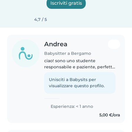
Iscriviti gratis
4,7 / 5
Andrea
Babysitter a Bergamo
ciao! sono uno studente
responsabile e paziente, perfetto
per prendersi cura dei tuoi
bambini. Ho esperienza con
Unisciti a Babysits per
bambini in età prescolare e
visualizzare questo profilo.
scolare, e mi piace aiutare con i
compiti,..
Esperienza: < 1 anno
5,00 €/ora