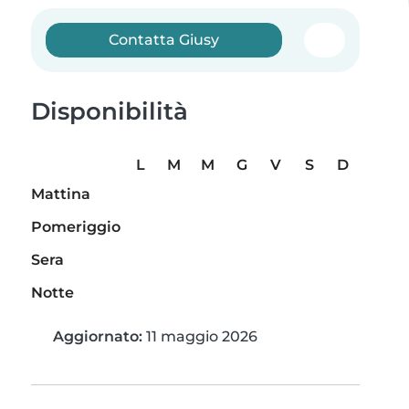
Contatta Giusy
Disponibilità
L
M
M
G
V
S
D
Mattina
Pomeriggio
Sera
Notte
Aggiornato:
11 maggio 2026