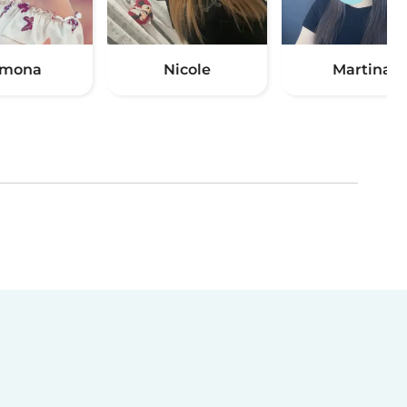
imona
Nicole
Martina